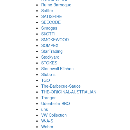
Rumo Barbeque
Saffire
SATISFIRE
SEECODE
Simogas
SKOTTI
SMOKEWOOD
SOMPEX
StarTrading
Stockyard
STOKES
Stonewall Kitchen
Stubb-s-
TGO
The-Barbecue-Sauce
THE-ORIGINAL-AUSTRALIAN
Traeger
Udenheim-BBQ
uns
VW Collection
W-A-S
Weber