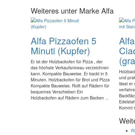
Weiteres unter Marke Alfa
Alfa Pizzaofen 5
Alf
Minuti (Kupfer)
Cia
(gr
Er ist der Holzbackofen für Pizza , der
das höchste Verkaufsniveau verzeichnen
Holzback
kann. Kompakte Bauweise. Er backt in 5
und pra
Minuten. Holzbackofen für Brot und Pizza
lässt er
Kompakte Bauweise. Rollt auf Rädern für
verfahre
bequemes Verschieben Ein
Backfläc
Holzbackofen auf Rädern zum Backen ...
Edelstah
Kommt ra
Weit
R