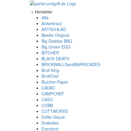
-> Hersteller
Alfa
Ankerkraut
AXTSCHLAG
Beefer Original
Big Daddys BBQ
Big Green EGG
BITCHER
BLACK DEATH
BRICKWALLSandBARRICADES
Broil King
BroilChef
Butcher Paper
CADAC
CAMPCHEF
CASO
COBB
CUTTWORXS
Dollie-Sauce
Drakaflex
Everdure