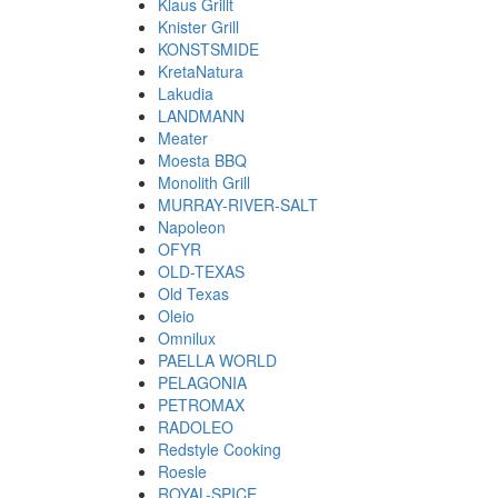
Klaus Grillt
Knister Grill
KONSTSMIDE
KretaNatura
Lakudia
LANDMANN
Meater
Moesta BBQ
Monolith Grill
MURRAY-RIVER-SALT
Napoleon
OFYR
OLD-TEXAS
Old Texas
Oleio
Omnilux
PAELLA WORLD
PELAGONIA
PETROMAX
RADOLEO
Redstyle Cooking
Roesle
ROYAL-SPICE