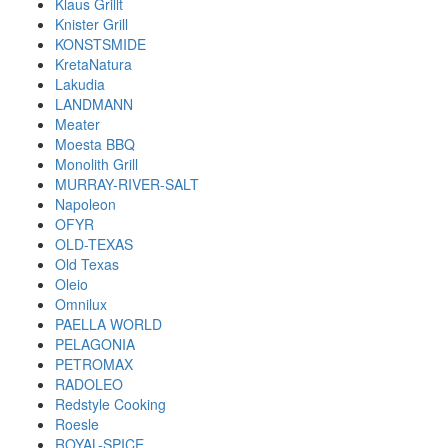
Klaus Grillt
Knister Grill
KONSTSMIDE
KretaNatura
Lakudia
LANDMANN
Meater
Moesta BBQ
Monolith Grill
MURRAY-RIVER-SALT
Napoleon
OFYR
OLD-TEXAS
Old Texas
Oleio
Omnilux
PAELLA WORLD
PELAGONIA
PETROMAX
RADOLEO
Redstyle Cooking
Roesle
ROYAL-SPICE