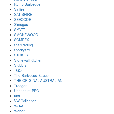
Rumo Barbeque
Saffire
SATISFIRE
SEECODE
Simogas
SKOTTI
SMOKEWOOD
SOMPEX
StarTrading
Stockyard
STOKES
Stonewall Kitchen
Stubb-s-
TGO
The-Barbecue-Sauce
THE-ORIGINAL-AUSTRALIAN
Traeger
Udenheim-BBQ
uns
VW Collection
W-A-S
Weber