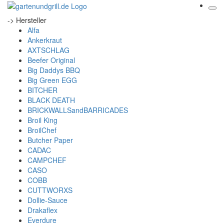
-> Hersteller
Alfa
Ankerkraut
AXTSCHLAG
Beefer Original
Big Daddys BBQ
Big Green EGG
BITCHER
BLACK DEATH
BRICKWALLSandBARRICADES
Broil King
BroilChef
Butcher Paper
CADAC
CAMPCHEF
CASO
COBB
CUTTWORXS
Dollie-Sauce
Drakaflex
Everdure