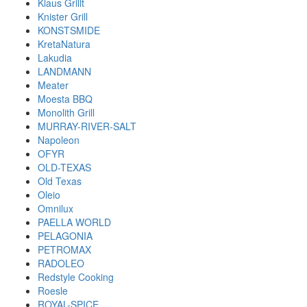
Klaus Grillt
Knister Grill
KONSTSMIDE
KretaNatura
Lakudia
LANDMANN
Meater
Moesta BBQ
Monolith Grill
MURRAY-RIVER-SALT
Napoleon
OFYR
OLD-TEXAS
Old Texas
Oleio
Omnilux
PAELLA WORLD
PELAGONIA
PETROMAX
RADOLEO
Redstyle Cooking
Roesle
ROYAL-SPICE