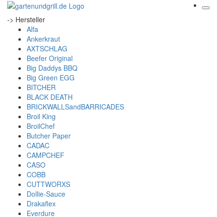
-> Hersteller
Alfa
Ankerkraut
AXTSCHLAG
Beefer Original
Big Daddys BBQ
Big Green EGG
BITCHER
BLACK DEATH
BRICKWALLSandBARRICADES
Broil King
BroilChef
Butcher Paper
CADAC
CAMPCHEF
CASO
COBB
CUTTWORXS
Dollie-Sauce
Drakaflex
Everdure