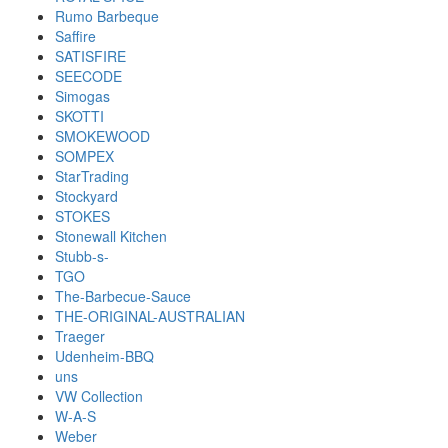
Rumo Barbeque
Saffire
SATISFIRE
SEECODE
Simogas
SKOTTI
SMOKEWOOD
SOMPEX
StarTrading
Stockyard
STOKES
Stonewall Kitchen
Stubb-s-
TGO
The-Barbecue-Sauce
THE-ORIGINAL-AUSTRALIAN
Traeger
Udenheim-BBQ
uns
VW Collection
W-A-S
Weber