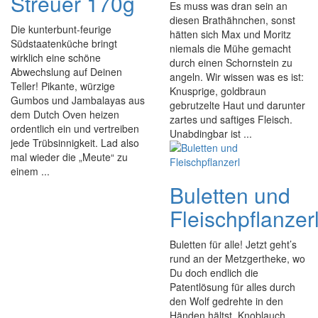
Streuer 170g
Es muss was dran sein an
diesen Brathähnchen, sonst
Die kunterbunt-feurige
hätten sich Max und Moritz
Südstaatenküche bringt
niemals die Mühe gemacht
wirklich eine schöne
durch einen Schornstein zu
Abwechslung auf Deinen
angeln. Wir wissen was es ist:
Teller! Pikante, würzige
Knusprige, goldbraun
Gumbos und Jambalayas aus
gebrutzelte Haut und darunter
dem Dutch Oven heizen
zartes und saftiges Fleisch.
ordentlich ein und vertreiben
Unabdingbar ist ...
jede Trübsinnigkeit. Lad also
mal wieder die „Meute“ zu
einem ...
Buletten und
Fleischpflanzer
Buletten für alle! Jetzt geht’s
rund an der Metzgertheke, wo
Du doch endlich die
Patentlösung für alles durch
den Wolf gedrehte in den
Händen hältst. Knoblauch,