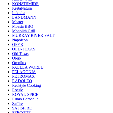
KONSTSMIDE
KretaNatura
Lakudia
LANDMANN
Meater
Moesta BBQ
Monolith Grill
MURRAY-RIVER-SALT
Napoleon
OFYR
OLD-TEXAS
Old Texas
Oleio
Omnilux
PAELLA WORLD
PELAGONIA
PETROMAX
RADOLEO
Redstyle Cooking
Roesle
ROYAL-SPICE
Rumo Barbeque
Saffire
SATISFIRE
SEECODE