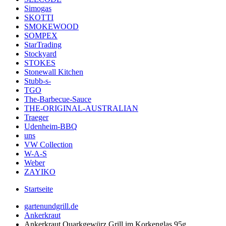
Simogas
SKOTTI
SMOKEWOOD
SOMPEX
StarTrading
Stockyard
STOKES
Stonewall Kitchen
Stubb-s-
TGO
The-Barbecue-Sauce
THE-ORIGINAL-AUSTRALIAN
Traeger
Udenheim-BBQ
uns
VW Collection
W-A-S
Weber
ZAYIKO
Startseite
gartenundgrill.de
Ankerkraut
Ankerkraut Quarkgewürz Grill im Korkenglas 95g