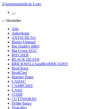
-> Hersteller
Alfa
Ankerkraut
AXTSCHLAG
Beefer Original
Big Daddys BBQ
Big Green EGG
BITCHER
BLACK DEATH
BRICKWALLSandBARRICADES
Broil King
BroilChef
Butcher Paper
CADAC
CAMPCHEF
CASO
COBB
CUTTWORXS
Dollie-Sauce
Drakaflex