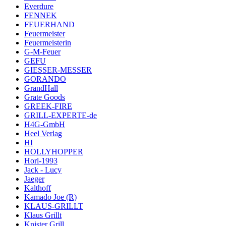
Everdure
FENNEK
FEUERHAND
Feuermeister
Feuermeisterin
G-M-Feuer
GEFU
GIESSER-MESSER
GORANDO
GrandHall
Grate Goods
GREEK-FIRE
GRILL-EXPERTE-de
H4G-GmbH
Heel Verlag
HI
HOLLYHOPPER
Horl-1993
Jack - Lucy
Jaeger
Kalthoff
Kamado Joe (R)
KLAUS-GRILLT
Klaus Grillt
Knister Grill