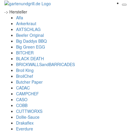
-> Hersteller
Alfa
Ankerkraut
AXTSCHLAG
Beefer Original
Big Daddys BBQ
Big Green EGG
BITCHER
BLACK DEATH
BRICKWALLSandBARRICADES
Broil King
BroilChef
Butcher Paper
CADAC
CAMPCHEF
CASO
COBB
CUTTWORXS
Dollie-Sauce
Drakaflex
Everdure