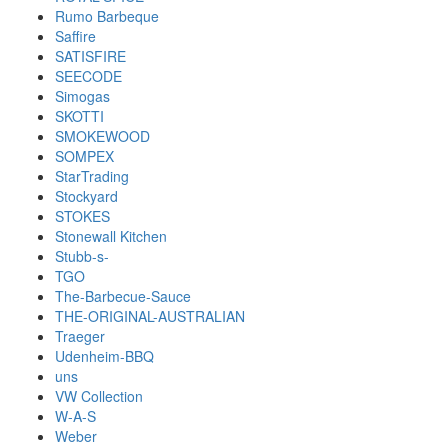
Rumo Barbeque
Saffire
SATISFIRE
SEECODE
Simogas
SKOTTI
SMOKEWOOD
SOMPEX
StarTrading
Stockyard
STOKES
Stonewall Kitchen
Stubb-s-
TGO
The-Barbecue-Sauce
THE-ORIGINAL-AUSTRALIAN
Traeger
Udenheim-BBQ
uns
VW Collection
W-A-S
Weber