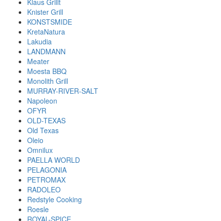
Klaus Grillt
Knister Grill
KONSTSMIDE
KretaNatura
Lakudia
LANDMANN
Meater
Moesta BBQ
Monolith Grill
MURRAY-RIVER-SALT
Napoleon
OFYR
OLD-TEXAS
Old Texas
Oleio
Omnilux
PAELLA WORLD
PELAGONIA
PETROMAX
RADOLEO
Redstyle Cooking
Roesle
ROYAL-SPICE