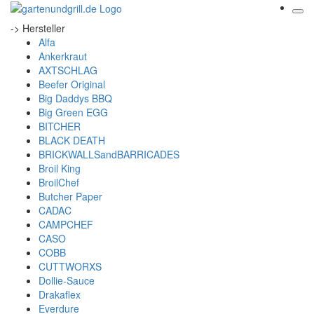
-> Hersteller
Alfa
Ankerkraut
AXTSCHLAG
Beefer Original
Big Daddys BBQ
Big Green EGG
BITCHER
BLACK DEATH
BRICKWALLSandBARRICADES
Broil King
BroilChef
Butcher Paper
CADAC
CAMPCHEF
CASO
COBB
CUTTWORXS
Dollie-Sauce
Drakaflex
Everdure