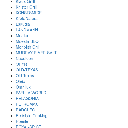
Klaus Grillt
Knister Grill
KONSTSMIDE
KretaNatura
Lakudia
LANDMANN
Meater
Moesta BBQ
Monolith Grill
MURRAY-RIVER-SALT
Napoleon
OFYR
OLD-TEXAS
Old Texas
Oleio
Omnilux
PAELLA WORLD
PELAGONIA
PETROMAX
RADOLEO
Redstyle Cooking
Roesle
ROYAL-SPICE