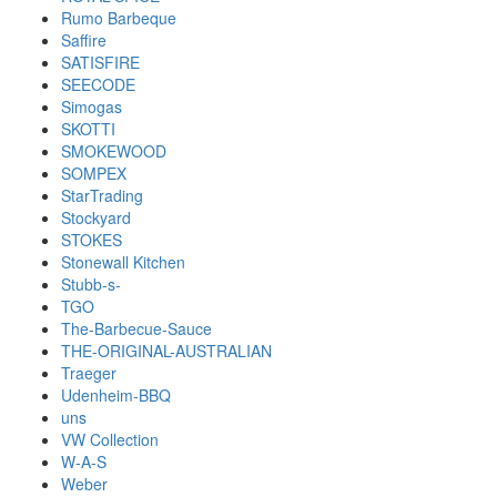
Rumo Barbeque
Saffire
SATISFIRE
SEECODE
Simogas
SKOTTI
SMOKEWOOD
SOMPEX
StarTrading
Stockyard
STOKES
Stonewall Kitchen
Stubb-s-
TGO
The-Barbecue-Sauce
THE-ORIGINAL-AUSTRALIAN
Traeger
Udenheim-BBQ
uns
VW Collection
W-A-S
Weber