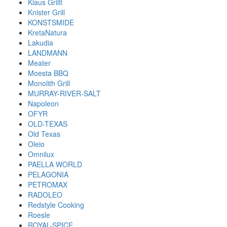
Klaus Grillt
Knister Grill
KONSTSMIDE
KretaNatura
Lakudia
LANDMANN
Meater
Moesta BBQ
Monolith Grill
MURRAY-RIVER-SALT
Napoleon
OFYR
OLD-TEXAS
Old Texas
Oleio
Omnilux
PAELLA WORLD
PELAGONIA
PETROMAX
RADOLEO
Redstyle Cooking
Roesle
ROYAL-SPICE