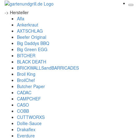
-> Hersteller
Alfa
Ankerkraut
AXTSCHLAG
Beefer Original
Big Daddys BBQ
Big Green EGG
BITCHER
BLACK DEATH
BRICKWALLSandBARRICADES
Broil King
BroilChef
Butcher Paper
CADAC
CAMPCHEF
CASO
COBB
CUTTWORXS
Dollie-Sauce
Drakaflex
Everdure