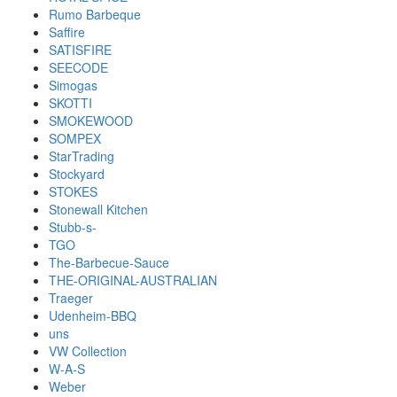
Rumo Barbeque
Saffire
SATISFIRE
SEECODE
Simogas
SKOTTI
SMOKEWOOD
SOMPEX
StarTrading
Stockyard
STOKES
Stonewall Kitchen
Stubb-s-
TGO
The-Barbecue-Sauce
THE-ORIGINAL-AUSTRALIAN
Traeger
Udenheim-BBQ
uns
VW Collection
W-A-S
Weber