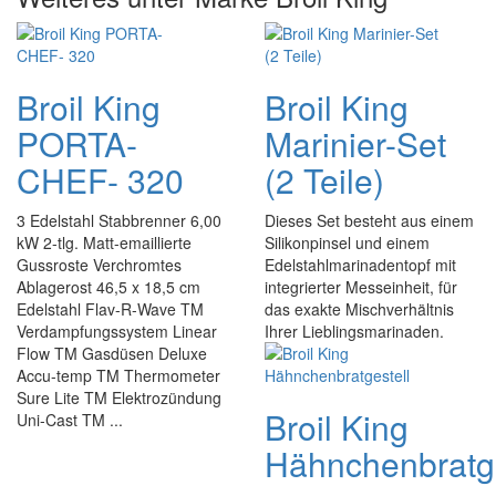
Broil King
Broil King
PORTA-
Marinier-Set
CHEF- 320
(2 Teile)
3 Edelstahl Stabbrenner 6,00
Dieses Set besteht aus einem
kW 2-tlg. Matt-emaillierte
Silikonpinsel und einem
Gussroste Verchromtes
Edelstahlmarinadentopf mit
Ablagerost 46,5 x 18,5 cm
integrierter Messeinheit, für
Edelstahl Flav-R-Wave TM
das exakte Mischverhältnis
Verdampfungssystem Linear
Ihrer Lieblingsmarinaden.
Flow TM Gasdüsen Deluxe
Accu-temp TM Thermometer
Sure Lite TM Elektrozündung
Broil King
Uni-Cast TM ...
Hähnchenbratge