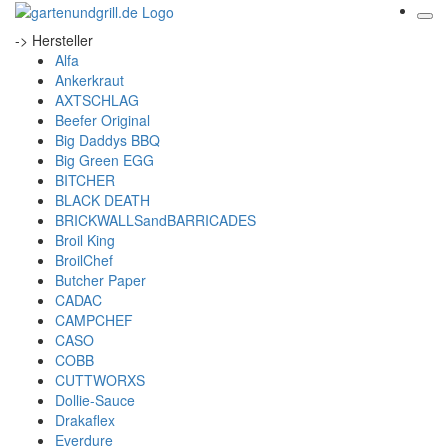
-> Hersteller
Alfa
Ankerkraut
AXTSCHLAG
Beefer Original
Big Daddys BBQ
Big Green EGG
BITCHER
BLACK DEATH
BRICKWALLSandBARRICADES
Broil King
BroilChef
Butcher Paper
CADAC
CAMPCHEF
CASO
COBB
CUTTWORXS
Dollie-Sauce
Drakaflex
Everdure