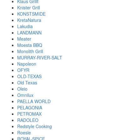
Klaus Grillt
Knister Grill
KONSTSMIDE
KretaNatura
Lakudia
LANDMANN
Meater
Moesta BBQ
Monolith Grill
MURRAY-RIVER-SALT
Napoleon
OFYR
OLD-TEXAS
Old Texas
Oleio
Omnilux
PAELLA WORLD
PELAGONIA
PETROMAX
RADOLEO
Redstyle Cooking
Roesle
ROYAL-SPICE