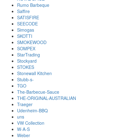
Rumo Barbeque
Saffire
SATISFIRE
SEECODE
Simogas
SKOTTI
SMOKEWOOD
SOMPEX
StarTrading
Stockyard
STOKES
Stonewall Kitchen
Stubb-s-
TGO
The-Barbecue-Sauce
THE-ORIGINAL-AUSTRALIAN
Traeger
Udenheim-BBQ
uns
VW Collection
W-A-S
Weber