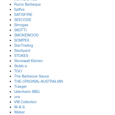
Rumo Barbeque
Saffire
SATISFIRE
SEECODE
Simogas
SKOTTI
SMOKEWOOD
SOMPEX
StarTrading
Stockyard
STOKES
Stonewall Kitchen
Stubb-s-
TGO
The-Barbecue-Sauce
THE-ORIGINAL-AUSTRALIAN
Traeger
Udenheim-BBQ
uns
VW Collection
W-A-S
Weber