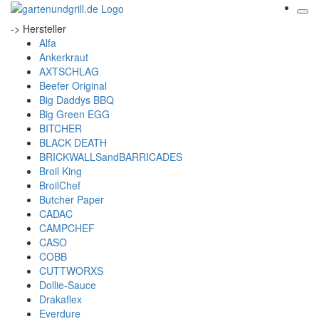
-> Hersteller
Alfa
Ankerkraut
AXTSCHLAG
Beefer Original
Big Daddys BBQ
Big Green EGG
BITCHER
BLACK DEATH
BRICKWALLSandBARRICADES
Broil King
BroilChef
Butcher Paper
CADAC
CAMPCHEF
CASO
COBB
CUTTWORXS
Dollie-Sauce
Drakaflex
Everdure