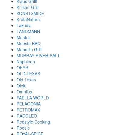
Klaus Grillt
Knister Grill
KONSTSMIDE
KretaNatura
Lakudia
LANDMANN
Meater
Moesta BBQ
Monolith Grill
MURRAY-RIVER-SALT
Napoleon
OFYR
OLD-TEXAS
Old Texas
Oleio
Omnilux
PAELLA WORLD
PELAGONIA
PETROMAX
RADOLEO
Redstyle Cooking
Roesle
ROYAL-SPICE