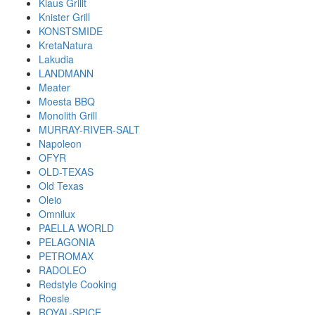
Klaus Grillt
Knister Grill
KONSTSMIDE
KretaNatura
Lakudia
LANDMANN
Meater
Moesta BBQ
Monolith Grill
MURRAY-RIVER-SALT
Napoleon
OFYR
OLD-TEXAS
Old Texas
Oleio
Omnilux
PAELLA WORLD
PELAGONIA
PETROMAX
RADOLEO
Redstyle Cooking
Roesle
ROYAL-SPICE