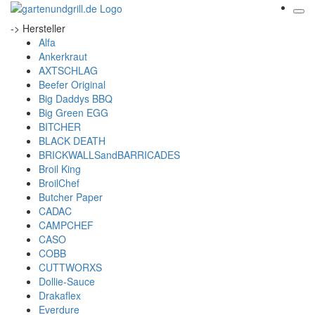
-> Hersteller
Alfa
Ankerkraut
AXTSCHLAG
Beefer Original
Big Daddys BBQ
Big Green EGG
BITCHER
BLACK DEATH
BRICKWALLSandBARRICADES
Broil King
BroilChef
Butcher Paper
CADAC
CAMPCHEF
CASO
COBB
CUTTWORXS
Dollie-Sauce
Drakaflex
Everdure