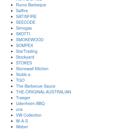
Rumo Barbeque
Saffire
SATISFIRE
SEECODE
Simogas
SKOTTI
SMOKEWOOD
SOMPEX
StarTrading
Stockyard
STOKES
Stonewall Kitchen
Stubb-s-
TGO
The-Barbecue-Sauce
THE-ORIGINAL-AUSTRALIAN
Traeger
Udenheim-BBQ
uns
VW Collection
W-A-S
Weber