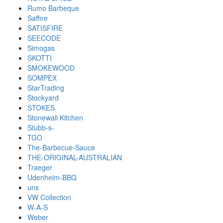
Rumo Barbeque
Saffire
SATISFIRE
SEECODE
Simogas
SKOTTI
SMOKEWOOD
SOMPEX
StarTrading
Stockyard
STOKES
Stonewall Kitchen
Stubb-s-
TGO
The-Barbecue-Sauce
THE-ORIGINAL-AUSTRALIAN
Traeger
Udenheim-BBQ
uns
VW Collection
W-A-S
Weber