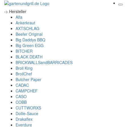
-> Hersteller
Alfa
Ankerkraut
AXTSCHLAG
Beefer Original
Big Daddys BBQ
Big Green EGG
BITCHER
BLACK DEATH
BRICKWALLSandBARRICADES
Broil King
BroilChef
Butcher Paper
CADAC
CAMPCHEF
CASO
COBB
CUTTWORXS
Dollie-Sauce
Drakaflex
Everdure