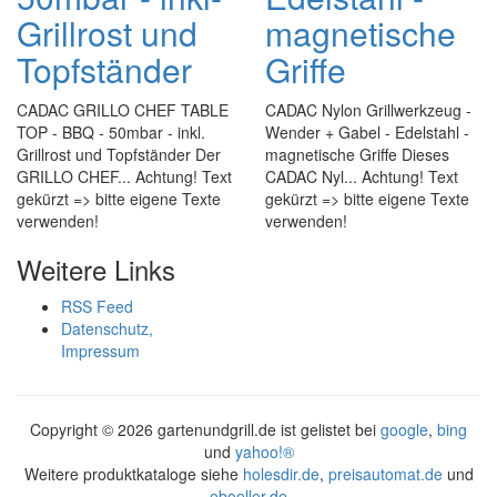
Grillrost und
magnetische
Topfständer
Griffe
CADAC GRILLO CHEF TABLE
CADAC Nylon Grillwerkzeug -
TOP - BBQ - 50mbar - inkl.
Wender + Gabel - Edelstahl -
Grillrost und Topfständer Der
magnetische Griffe Dieses
GRILLO CHEF... Achtung! Text
CADAC Nyl... Achtung! Text
gekürzt => bitte eigene Texte
gekürzt => bitte eigene Texte
verwenden!
verwenden!
Weitere Links
RSS Feed
Datenschutz,
Impressum
Copyright ©
2026 gartenundgrill.de ist gelistet bei
google
,
bing
und
yahoo!®
Weitere produktkataloge siehe
holesdir.de
,
preisautomat.de
und
eboeller.de