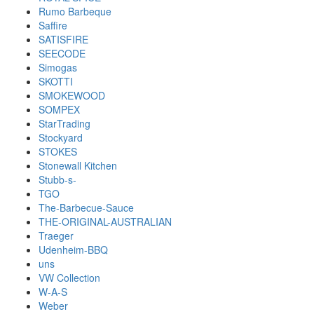
Rumo Barbeque
Saffire
SATISFIRE
SEECODE
Simogas
SKOTTI
SMOKEWOOD
SOMPEX
StarTrading
Stockyard
STOKES
Stonewall Kitchen
Stubb-s-
TGO
The-Barbecue-Sauce
THE-ORIGINAL-AUSTRALIAN
Traeger
Udenheim-BBQ
uns
VW Collection
W-A-S
Weber