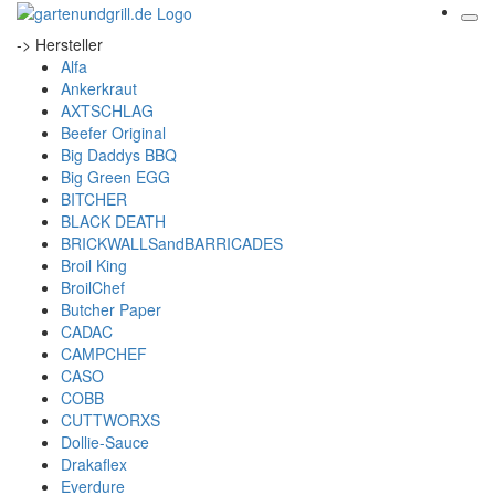
-> Hersteller
Alfa
Ankerkraut
AXTSCHLAG
Beefer Original
Big Daddys BBQ
Big Green EGG
BITCHER
BLACK DEATH
BRICKWALLSandBARRICADES
Broil King
BroilChef
Butcher Paper
CADAC
CAMPCHEF
CASO
COBB
CUTTWORXS
Dollie-Sauce
Drakaflex
Everdure