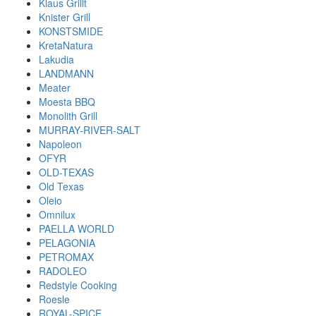
Klaus Grillt
Knister Grill
KONSTSMIDE
KretaNatura
Lakudia
LANDMANN
Meater
Moesta BBQ
Monolith Grill
MURRAY-RIVER-SALT
Napoleon
OFYR
OLD-TEXAS
Old Texas
Oleio
Omnilux
PAELLA WORLD
PELAGONIA
PETROMAX
RADOLEO
Redstyle Cooking
Roesle
ROYAL-SPICE