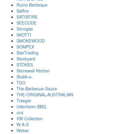
Rumo Barbeque
Saffire
SATISFIRE
SEECODE
Simogas
SKOTTI
SMOKEWOOD
SOMPEX
StarTrading
Stockyard
STOKES
Stonewall Kitchen
Stubb-s-
TGO
The-Barbecue-Sauce
THE-ORIGINAL-AUSTRALIAN
Traeger
Udenheim-BBQ
uns
VW Collection
W-A-S
Weber