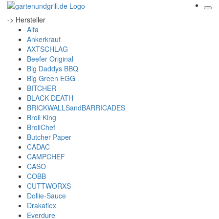
-> Hersteller
Alfa
Ankerkraut
AXTSCHLAG
Beefer Original
Big Daddys BBQ
Big Green EGG
BITCHER
BLACK DEATH
BRICKWALLSandBARRICADES
Broil King
BroilChef
Butcher Paper
CADAC
CAMPCHEF
CASO
COBB
CUTTWORXS
Dollie-Sauce
Drakaflex
Everdure