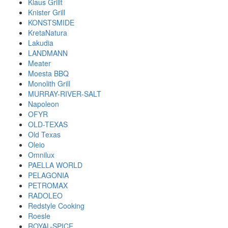
Klaus Grillt
Knister Grill
KONSTSMIDE
KretaNatura
Lakudia
LANDMANN
Meater
Moesta BBQ
Monolith Grill
MURRAY-RIVER-SALT
Napoleon
OFYR
OLD-TEXAS
Old Texas
Oleio
Omnilux
PAELLA WORLD
PELAGONIA
PETROMAX
RADOLEO
Redstyle Cooking
Roesle
ROYAL-SPICE