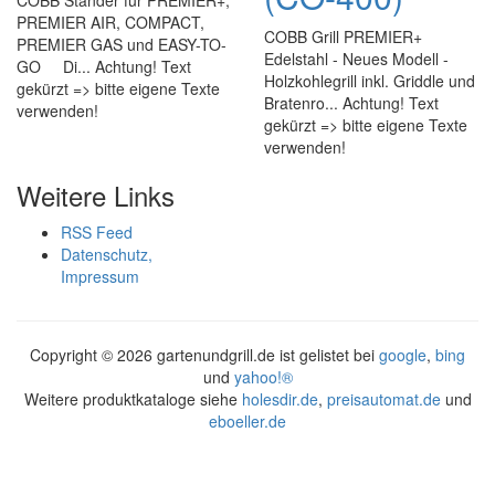
COBB Ständer für PREMIER+,
PREMIER AIR, COMPACT,
COBB Grill PREMIER+
PREMIER GAS und EASY-TO-
Edelstahl - Neues Modell -
GO Di... Achtung! Text
Holzkohlegrill inkl. Griddle und
gekürzt => bitte eigene Texte
Bratenro... Achtung! Text
verwenden!
gekürzt => bitte eigene Texte
verwenden!
Weitere Links
RSS Feed
Datenschutz,
Impressum
Copyright ©
2026 gartenundgrill.de ist gelistet bei
google
,
bing
und
yahoo!®
Weitere produktkataloge siehe
holesdir.de
,
preisautomat.de
und
eboeller.de