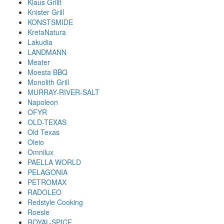
Klaus Grillt
Knister Grill
KONSTSMIDE
KretaNatura
Lakudia
LANDMANN
Meater
Moesta BBQ
Monolith Grill
MURRAY-RIVER-SALT
Napoleon
OFYR
OLD-TEXAS
Old Texas
Oleio
Omnilux
PAELLA WORLD
PELAGONIA
PETROMAX
RADOLEO
Redstyle Cooking
Roesle
ROYAL-SPICE