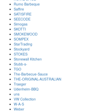
Rumo Barbeque
Saffire
SATISFIRE
SEECODE
Simogas
SKOTTI
SMOKEWOOD
SOMPEX
StarTrading
Stockyard
STOKES
Stonewall Kitchen
Stubb-s-
TGO
The-Barbecue-Sauce
THE-ORIGINAL-AUSTRALIAN
Traeger
Udenheim-BBQ
uns
VW Collection
W-A-S
Weber