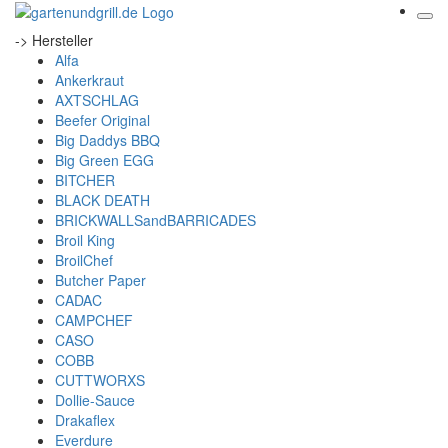
-> Hersteller
Alfa
Ankerkraut
AXTSCHLAG
Beefer Original
Big Daddys BBQ
Big Green EGG
BITCHER
BLACK DEATH
BRICKWALLSandBARRICADES
Broil King
BroilChef
Butcher Paper
CADAC
CAMPCHEF
CASO
COBB
CUTTWORXS
Dollie-Sauce
Drakaflex
Everdure