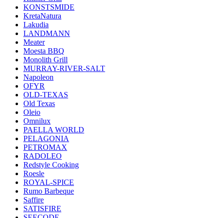
KONSTSMIDE
KretaNatura
Lakudia
LANDMANN
Meater
Moesta BBQ
Monolith Grill
MURRAY-RIVER-SALT
Napoleon
OFYR
OLD-TEXAS
Old Texas
Oleio
Omnilux
PAELLA WORLD
PELAGONIA
PETROMAX
RADOLEO
Redstyle Cooking
Roesle
ROYAL-SPICE
Rumo Barbeque
Saffire
SATISFIRE
SEECODE