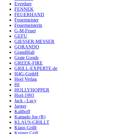
Everdure
FENNEK
FEUERHAND
Feuermeister
Feuermeisterin
G-M-Feuer
GEFU
GIESSER-MESSER
GORANDO
GrandHall
Grate Goods
GREEK-FIRE
GRILL-EXPERTE-de
H4G-GmbH
Heel Verlag
HI
HOLLYHOPPER
Horl-1993
Jack - Lucy
Jaeger
Kalthoff
Kamado Joe (R)
KLAUS-GRILLT
Klaus Grillt
Knister Grill