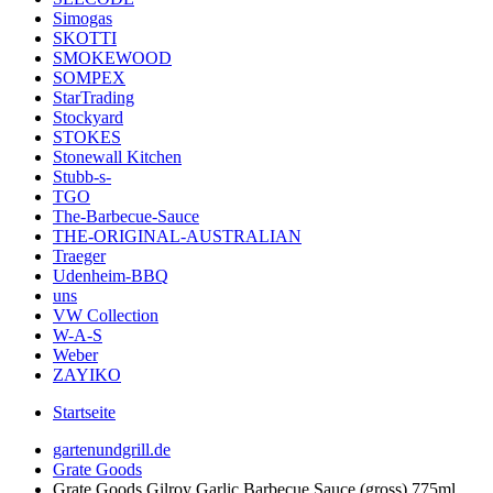
Simogas
SKOTTI
SMOKEWOOD
SOMPEX
StarTrading
Stockyard
STOKES
Stonewall Kitchen
Stubb-s-
TGO
The-Barbecue-Sauce
THE-ORIGINAL-AUSTRALIAN
Traeger
Udenheim-BBQ
uns
VW Collection
W-A-S
Weber
ZAYIKO
Startseite
gartenundgrill.de
Grate Goods
Grate Goods Gilroy Garlic Barbecue Sauce (gross) 775ml