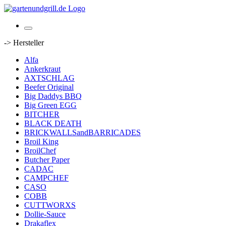
-> Hersteller
Alfa
Ankerkraut
AXTSCHLAG
Beefer Original
Big Daddys BBQ
Big Green EGG
BITCHER
BLACK DEATH
BRICKWALLSandBARRICADES
Broil King
BroilChef
Butcher Paper
CADAC
CAMPCHEF
CASO
COBB
CUTTWORXS
Dollie-Sauce
Drakaflex