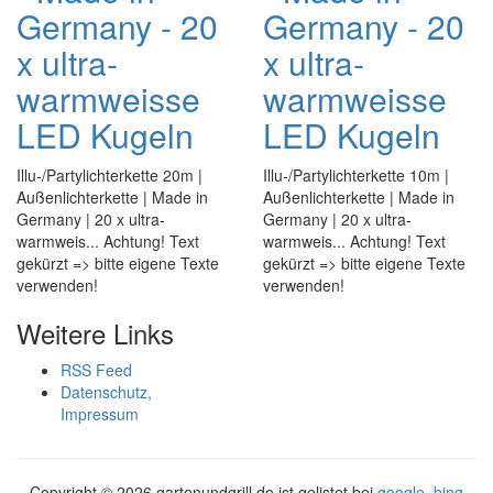
Germany - 20
Germany - 20
x ultra-
x ultra-
warmweisse
warmweisse
LED Kugeln
LED Kugeln
Illu-/Partylichterkette 20m |
Illu-/Partylichterkette 10m |
Außenlichterkette | Made in
Außenlichterkette | Made in
Germany | 20 x ultra-
Germany | 20 x ultra-
warmweis... Achtung! Text
warmweis... Achtung! Text
gekürzt => bitte eigene Texte
gekürzt => bitte eigene Texte
verwenden!
verwenden!
Weitere Links
RSS Feed
Datenschutz,
Impressum
Copyright ©
2026 gartenundgrill.de ist gelistet bei
google
,
bing