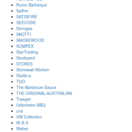
Rumo Barbeque
Saffire
SATISFIRE
SEECODE
Simogas
SKOTTI
SMOKEWOOD
SOMPEX
StarTrading
Stockyard
STOKES
Stonewall Kitchen
Stubb-s-
TGO
The-Barbecue-Sauce
THE-ORIGINAL-AUSTRALIAN
Traeger
Udenheim-BBQ
uns
VW Collection
W-A-S
Weber