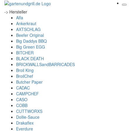
-> Hersteller
Alfa
Ankerkraut
AXTSCHLAG
Beefer Original
Big Daddys BBQ
Big Green EGG
BITCHER
BLACK DEATH
BRICKWALLSandBARRICADES
Broil King
BroilChef
Butcher Paper
CADAC
CAMPCHEF
CASO
COBB
CUTTWORXS
Dollie-Sauce
Drakaflex
Everdure