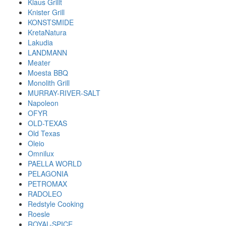
Klaus Grillt
Knister Grill
KONSTSMIDE
KretaNatura
Lakudia
LANDMANN
Meater
Moesta BBQ
Monolith Grill
MURRAY-RIVER-SALT
Napoleon
OFYR
OLD-TEXAS
Old Texas
Oleio
Omnilux
PAELLA WORLD
PELAGONIA
PETROMAX
RADOLEO
Redstyle Cooking
Roesle
ROYAL-SPICE