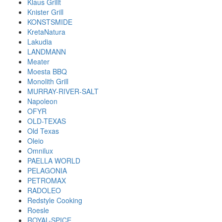
Klaus Grillt
Knister Grill
KONSTSMIDE
KretaNatura
Lakudia
LANDMANN
Meater
Moesta BBQ
Monolith Grill
MURRAY-RIVER-SALT
Napoleon
OFYR
OLD-TEXAS
Old Texas
Oleio
Omnilux
PAELLA WORLD
PELAGONIA
PETROMAX
RADOLEO
Redstyle Cooking
Roesle
ROYAL-SPICE