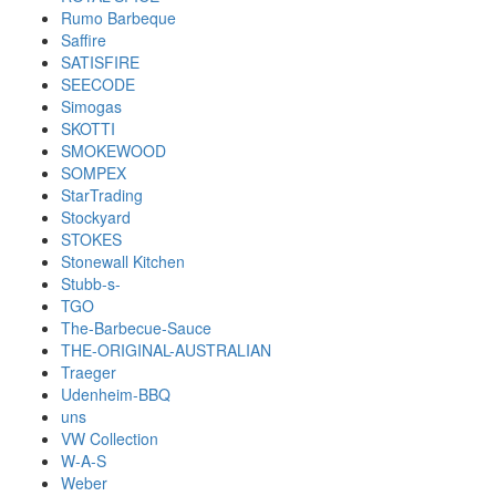
Rumo Barbeque
Saffire
SATISFIRE
SEECODE
Simogas
SKOTTI
SMOKEWOOD
SOMPEX
StarTrading
Stockyard
STOKES
Stonewall Kitchen
Stubb-s-
TGO
The-Barbecue-Sauce
THE-ORIGINAL-AUSTRALIAN
Traeger
Udenheim-BBQ
uns
VW Collection
W-A-S
Weber