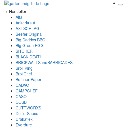
-> Hersteller
Alfa
Ankerkraut
AXTSCHLAG
Beefer Original
Big Daddys BBQ
Big Green EGG
BITCHER
BLACK DEATH
BRICKWALLSandBARRICADES
Broil King
BroilChef
Butcher Paper
CADAC
CAMPCHEF
CASO
COBB
CUTTWORXS
Dollie-Sauce
Drakaflex
Everdure