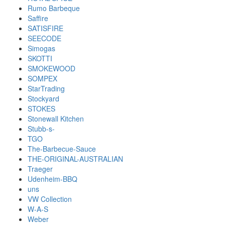
Rumo Barbeque
Saffire
SATISFIRE
SEECODE
Simogas
SKOTTI
SMOKEWOOD
SOMPEX
StarTrading
Stockyard
STOKES
Stonewall Kitchen
Stubb-s-
TGO
The-Barbecue-Sauce
THE-ORIGINAL-AUSTRALIAN
Traeger
Udenheim-BBQ
uns
VW Collection
W-A-S
Weber