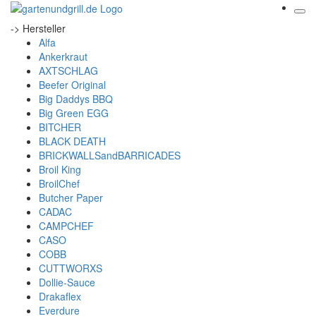
-> Hersteller
Alfa
Ankerkraut
AXTSCHLAG
Beefer Original
Big Daddys BBQ
Big Green EGG
BITCHER
BLACK DEATH
BRICKWALLSandBARRICADES
Broil King
BroilChef
Butcher Paper
CADAC
CAMPCHEF
CASO
COBB
CUTTWORXS
Dollie-Sauce
Drakaflex
Everdure