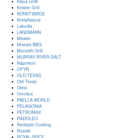
Klaus Grillt
Knister Grill
KONSTSMIDE
KretaNatura
Lakudia
LANDMANN
Meater
Moesta BBQ
Monolith Grill
MURRAY-RIVER-SALT
Napoleon
OFYR
OLD-TEXAS
Old Texas
Oleio
Omnilux
PAELLA WORLD
PELAGONIA
PETROMAX
RADOLEO
Redstyle Cooking
Roesle
ROYAL-SPICE