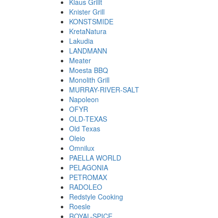
Klaus Grillt
Knister Grill
KONSTSMIDE
KretaNatura
Lakudia
LANDMANN
Meater
Moesta BBQ
Monolith Grill
MURRAY-RIVER-SALT
Napoleon
OFYR
OLD-TEXAS
Old Texas
Oleio
Omnilux
PAELLA WORLD
PELAGONIA
PETROMAX
RADOLEO
Redstyle Cooking
Roesle
ROYAL-SPICE