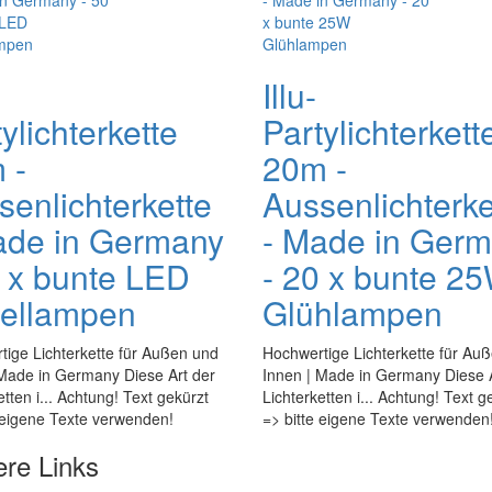
Illu-
ylichterkette
Partylichterkett
 -
20m -
senlichterkette
Aussenlichterke
ade in Germany
- Made in Ger
0 x bunte LED
- 20 x bunte 2
ellampen
Glühlampen
ige Lichterkette für Außen und
Hochwertige Lichterkette für Au
 Made in Germany Diese Art der
Innen | Made in Germany Diese A
etten i... Achtung! Text gekürzt
Lichterketten i... Achtung! Text g
 eigene Texte verwenden!
=> bitte eigene Texte verwenden
ere Links