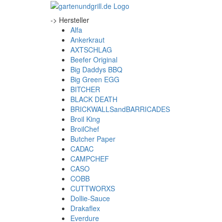
-> Hersteller
Alfa
Ankerkraut
AXTSCHLAG
Beefer Original
Big Daddys BBQ
Big Green EGG
BITCHER
BLACK DEATH
BRICKWALLSandBARRICADES
Broil King
BroilChef
Butcher Paper
CADAC
CAMPCHEF
CASO
COBB
CUTTWORXS
Dollie-Sauce
Drakaflex
Everdure