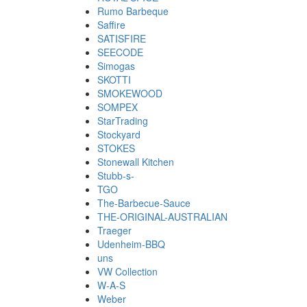
Rumo Barbeque
Saffire
SATISFIRE
SEECODE
Simogas
SKOTTI
SMOKEWOOD
SOMPEX
StarTrading
Stockyard
STOKES
Stonewall Kitchen
Stubb-s-
TGO
The-Barbecue-Sauce
THE-ORIGINAL-AUSTRALIAN
Traeger
Udenheim-BBQ
uns
VW Collection
W-A-S
Weber