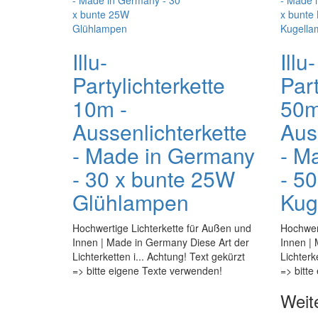
Illu-
Illu-
Partylichterkette
Part
10m -
50m
Aussenlichterkette
Aus
- Made in Germany
- M
- 30 x bunte 25W
- 5
Glühlampen
Kug
Hochwertige Lichterkette für Außen und
Hochwert
Innen | Made in Germany Diese Art der
Innen |
Lichterketten i... Achtung! Text gekürzt
Lichterk
=> bitte eigene Texte verwenden!
=> bitte
Weit