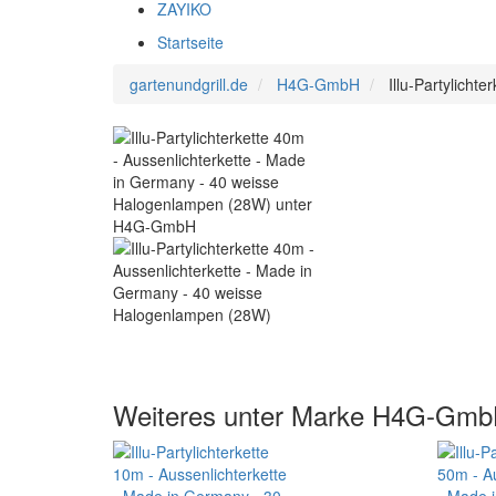
ZAYIKO
Startseite
gartenundgrill.de
H4G-GmbH
Illu-Partylich
Weiteres unter Marke H4G-Gm