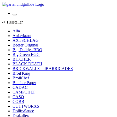
-> Hersteller
Alfa
Ankerkraut
AXTSCHLAG
Beefer Original
Big Daddys BBQ
Big Green EGG
BITCHER
BLACK DEATH
BRICKWALLSandBARRICADES
Broil King
BroilChef
Butcher Paper
CADAC
CAMPCHEF
CASO
COBB
CUTTWORXS
Dollie-Sauce
Drakaflex