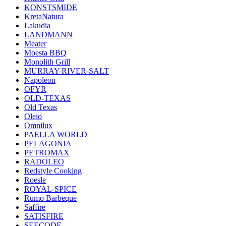
KONSTSMIDE
KretaNatura
Lakudia
LANDMANN
Meater
Moesta BBQ
Monolith Grill
MURRAY-RIVER-SALT
Napoleon
OFYR
OLD-TEXAS
Old Texas
Oleio
Omnilux
PAELLA WORLD
PELAGONIA
PETROMAX
RADOLEO
Redstyle Cooking
Roesle
ROYAL-SPICE
Rumo Barbeque
Saffire
SATISFIRE
SEECODE