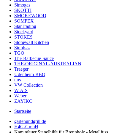
Simogas
SKOTTI
SMOKEWOOD
SOMPEX
StarTrading
Stockyard
STOKES
Stonewall Kitchen
Stubb-s-
TGO
The-Barbecue-Sauce
THE-ORIGINAL-AUSTRALIAN
Traeger
Udenheim-BBQ
uns
VW Collection
W-A-S
Weber
ZAYIKO
Startseite
gartenundgrill.de
H4G-GmbH
Kaminfeuer Stapelhilfe für Brennholz - Metallfuss