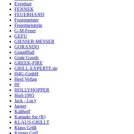
Everdure
FENNEK
FEUERHAND
Feuermeister
Feuermeisterin
G-M-Feuer
GEFU
GIESSER-MESSER
GORANDO
GrandHall
Grate Goods
GREEK-FIRE
GRILL-EXPERTE-de
H4G-GmbH
Heel Verlag
HI
HOLLYHOPPER
Horl-1993
Jack - Lucy
Jaeger
Kalthoff
Kamado Joe (R)
KLAUS-GRILLT
Klaus Grillt
Knister Grill