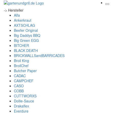
-> Hersteller
Alfa
Ankerkraut
AXTSCHLAG
Beefer Original
Big Daddys BBQ
Big Green EGG
BITCHER
BLACK DEATH
BRICKWALLSandBARRICADES
Broil King
BroilChef
Butcher Paper
CADAC
CAMPCHEF
CASO
COBB
CUTTWORXS
Dollie-Sauce
Drakaflex
Everdure