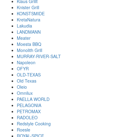
Klaus Grillt
Knister Grill
KONSTSMIDE
KretaNatura
Lakudia
LANDMANN
Meater
Moesta BBQ
Monolith Grill
MURRAY-RIVER-SALT
Napoleon
OFYR
OLD-TEXAS
Old Texas
Oleio
Omnilux
PAELLA WORLD
PELAGONIA
PETROMAX
RADOLEO
Redstyle Cooking
Roesle
ROYAL-SPICE