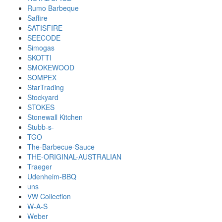
Rumo Barbeque
Saffire
SATISFIRE
SEECODE
Simogas
SKOTTI
SMOKEWOOD
SOMPEX
StarTrading
Stockyard
STOKES
Stonewall Kitchen
Stubb-s-
TGO
The-Barbecue-Sauce
THE-ORIGINAL-AUSTRALIAN
Traeger
Udenheim-BBQ
uns
VW Collection
W-A-S
Weber