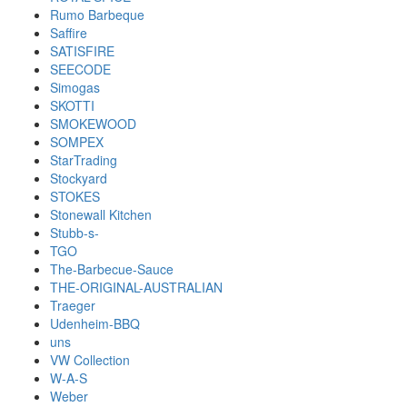
Rumo Barbeque
Saffire
SATISFIRE
SEECODE
Simogas
SKOTTI
SMOKEWOOD
SOMPEX
StarTrading
Stockyard
STOKES
Stonewall Kitchen
Stubb-s-
TGO
The-Barbecue-Sauce
THE-ORIGINAL-AUSTRALIAN
Traeger
Udenheim-BBQ
uns
VW Collection
W-A-S
Weber