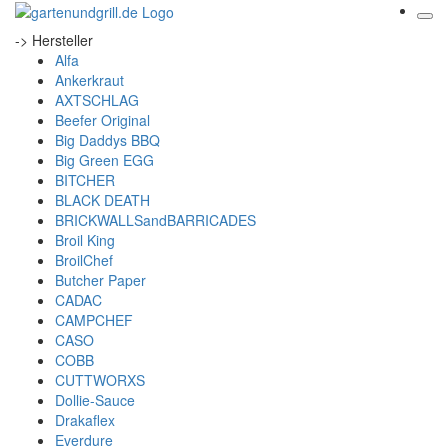
-> Hersteller
Alfa
Ankerkraut
AXTSCHLAG
Beefer Original
Big Daddys BBQ
Big Green EGG
BITCHER
BLACK DEATH
BRICKWALLSandBARRICADES
Broil King
BroilChef
Butcher Paper
CADAC
CAMPCHEF
CASO
COBB
CUTTWORXS
Dollie-Sauce
Drakaflex
Everdure