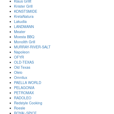
Klaus Grillt
Knister Grill
KONSTSMIDE
KretaNatura
Lakudia
LANDMANN
Meater
Moesta BBQ
Monolith Grill
MURRAY-RIVER-SALT
Napoleon
OFYR
OLD-TEXAS
Old Texas
Oleio
Omnilux
PAELLA WORLD
PELAGONIA
PETROMAX
RADOLEO
Redstyle Cooking
Roesle
ROYAL-SPICE