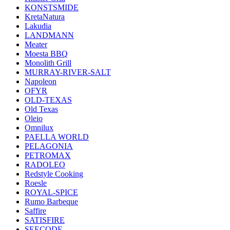
KONSTSMIDE
KretaNatura
Lakudia
LANDMANN
Meater
Moesta BBQ
Monolith Grill
MURRAY-RIVER-SALT
Napoleon
OFYR
OLD-TEXAS
Old Texas
Oleio
Omnilux
PAELLA WORLD
PELAGONIA
PETROMAX
RADOLEO
Redstyle Cooking
Roesle
ROYAL-SPICE
Rumo Barbeque
Saffire
SATISFIRE
SEECODE