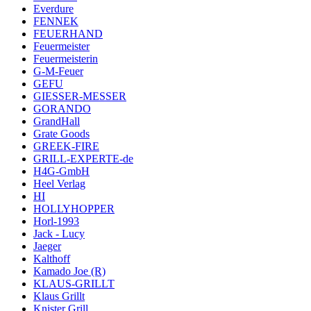
Everdure
FENNEK
FEUERHAND
Feuermeister
Feuermeisterin
G-M-Feuer
GEFU
GIESSER-MESSER
GORANDO
GrandHall
Grate Goods
GREEK-FIRE
GRILL-EXPERTE-de
H4G-GmbH
Heel Verlag
HI
HOLLYHOPPER
Horl-1993
Jack - Lucy
Jaeger
Kalthoff
Kamado Joe (R)
KLAUS-GRILLT
Klaus Grillt
Knister Grill