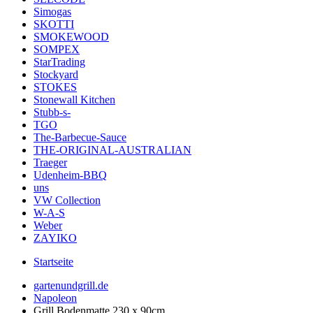
Simogas
SKOTTI
SMOKEWOOD
SOMPEX
StarTrading
Stockyard
STOKES
Stonewall Kitchen
Stubb-s-
TGO
The-Barbecue-Sauce
THE-ORIGINAL-AUSTRALIAN
Traeger
Udenheim-BBQ
uns
VW Collection
W-A-S
Weber
ZAYIKO
Startseite
gartenundgrill.de
Napoleon
Grill Bodenmatte 230 x 90cm