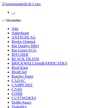
-> Hersteller
Alfa
Ankerkraut
AXTSCHLAG
Beefer Original
Big Daddys BBQ
Big Green EGG
BITCHER
BLACK DEATH
BRICKWALLSandBARRICADES
Broil King
BroilChef
Butcher Paper
CADAC
CAMPCHEF
CASO
COBB
CUTTWORXS
Dollie-Sauce
Drakaflex