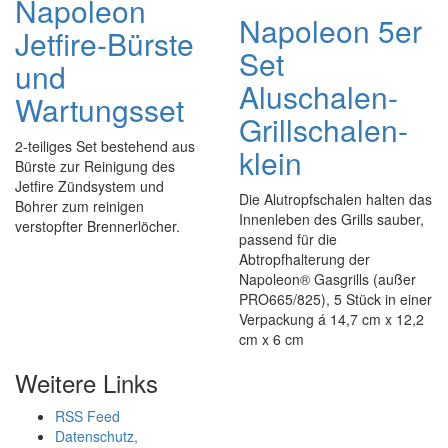
Napoleon
Napoleon 5er
Jetfire-Bürste
Set
und
Aluschalen-
Wartungsset
Grillschalen-
2-teiliges Set bestehend aus
klein
Bürste zur Reinigung des
Jetfire Zündsystem und
Die Alutropfschalen halten das
Bohrer zum reinigen
Innenleben des Grills sauber,
verstopfter Brennerlöcher.
passend für die
Abtropfhalterung der
Napoleon® Gasgrills (außer
PRO665/825), 5 Stück in einer
Verpackung á 14,7 cm x 12,2
cm x 6 cm
Weitere Links
RSS Feed
Datenschutz,