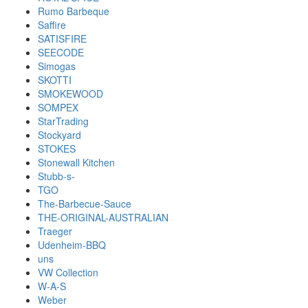
Rumo Barbeque
Saffire
SATISFIRE
SEECODE
Simogas
SKOTTI
SMOKEWOOD
SOMPEX
StarTrading
Stockyard
STOKES
Stonewall Kitchen
Stubb-s-
TGO
The-Barbecue-Sauce
THE-ORIGINAL-AUSTRALIAN
Traeger
Udenheim-BBQ
uns
VW Collection
W-A-S
Weber