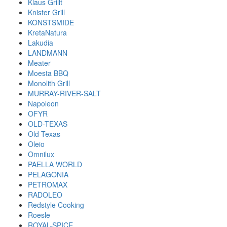
Klaus Grillt
Knister Grill
KONSTSMIDE
KretaNatura
Lakudia
LANDMANN
Meater
Moesta BBQ
Monolith Grill
MURRAY-RIVER-SALT
Napoleon
OFYR
OLD-TEXAS
Old Texas
Oleio
Omnilux
PAELLA WORLD
PELAGONIA
PETROMAX
RADOLEO
Redstyle Cooking
Roesle
ROYAL-SPICE