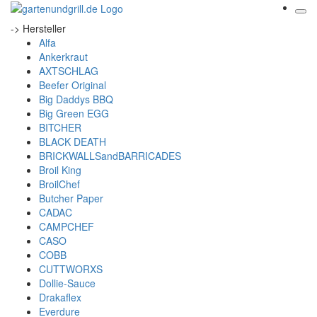
-> Hersteller
Alfa
Ankerkraut
AXTSCHLAG
Beefer Original
Big Daddys BBQ
Big Green EGG
BITCHER
BLACK DEATH
BRICKWALLSandBARRICADES
Broil King
BroilChef
Butcher Paper
CADAC
CAMPCHEF
CASO
COBB
CUTTWORXS
Dollie-Sauce
Drakaflex
Everdure