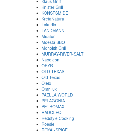
Klaus Grillt
Knister Grill
KONSTSMIDE
KretaNatura
Lakudia
LANDMANN
Meater
Moesta BBQ
Monolith Grill
MURRAY-RIVER-SALT
Napoleon
OFYR
OLD-TEXAS
Old Texas
Oleio
Omnilux
PAELLA WORLD
PELAGONIA
PETROMAX
RADOLEO
Redstyle Cooking
Roesle
ROYAL-SPICE