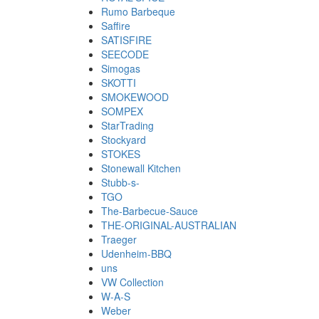
Rumo Barbeque
Saffire
SATISFIRE
SEECODE
Simogas
SKOTTI
SMOKEWOOD
SOMPEX
StarTrading
Stockyard
STOKES
Stonewall Kitchen
Stubb-s-
TGO
The-Barbecue-Sauce
THE-ORIGINAL-AUSTRALIAN
Traeger
Udenheim-BBQ
uns
VW Collection
W-A-S
Weber