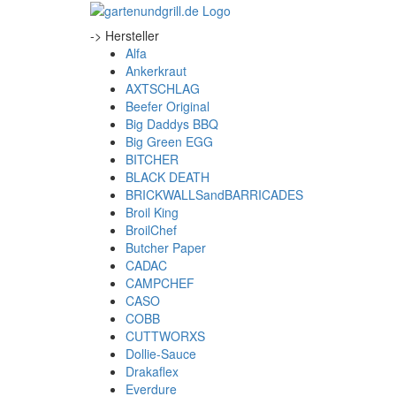
-> Hersteller
Alfa
Ankerkraut
AXTSCHLAG
Beefer Original
Big Daddys BBQ
Big Green EGG
BITCHER
BLACK DEATH
BRICKWALLSandBARRICADES
Broil King
BroilChef
Butcher Paper
CADAC
CAMPCHEF
CASO
COBB
CUTTWORXS
Dollie-Sauce
Drakaflex
Everdure