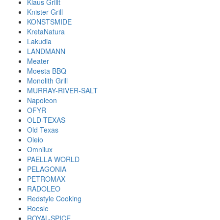
Klaus Grillt
Knister Grill
KONSTSMIDE
KretaNatura
Lakudia
LANDMANN
Meater
Moesta BBQ
Monolith Grill
MURRAY-RIVER-SALT
Napoleon
OFYR
OLD-TEXAS
Old Texas
Oleio
Omnilux
PAELLA WORLD
PELAGONIA
PETROMAX
RADOLEO
Redstyle Cooking
Roesle
ROYAL-SPICE