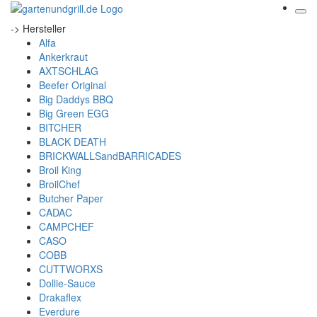
-> Hersteller
Alfa
Ankerkraut
AXTSCHLAG
Beefer Original
Big Daddys BBQ
Big Green EGG
BITCHER
BLACK DEATH
BRICKWALLSandBARRICADES
Broil King
BroilChef
Butcher Paper
CADAC
CAMPCHEF
CASO
COBB
CUTTWORXS
Dollie-Sauce
Drakaflex
Everdure