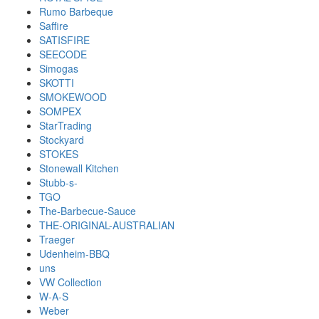
Rumo Barbeque
Saffire
SATISFIRE
SEECODE
Simogas
SKOTTI
SMOKEWOOD
SOMPEX
StarTrading
Stockyard
STOKES
Stonewall Kitchen
Stubb-s-
TGO
The-Barbecue-Sauce
THE-ORIGINAL-AUSTRALIAN
Traeger
Udenheim-BBQ
uns
VW Collection
W-A-S
Weber