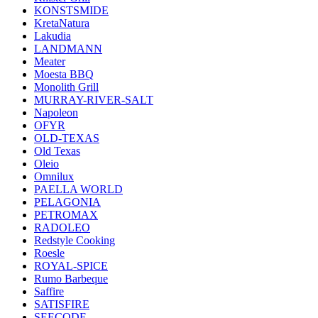
KONSTSMIDE
KretaNatura
Lakudia
LANDMANN
Meater
Moesta BBQ
Monolith Grill
MURRAY-RIVER-SALT
Napoleon
OFYR
OLD-TEXAS
Old Texas
Oleio
Omnilux
PAELLA WORLD
PELAGONIA
PETROMAX
RADOLEO
Redstyle Cooking
Roesle
ROYAL-SPICE
Rumo Barbeque
Saffire
SATISFIRE
SEECODE