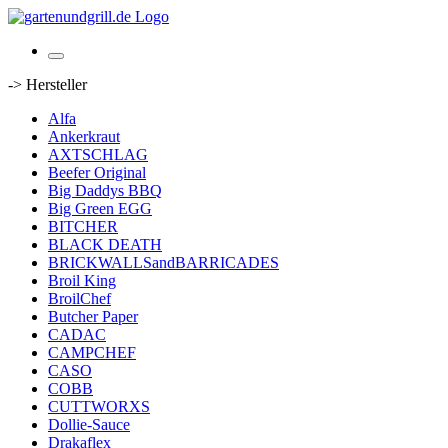
-> Hersteller
Alfa
Ankerkraut
AXTSCHLAG
Beefer Original
Big Daddys BBQ
Big Green EGG
BITCHER
BLACK DEATH
BRICKWALLSandBARRICADES
Broil King
BroilChef
Butcher Paper
CADAC
CAMPCHEF
CASO
COBB
CUTTWORXS
Dollie-Sauce
Drakaflex