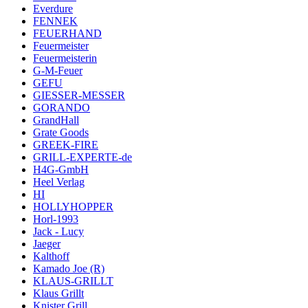
Everdure
FENNEK
FEUERHAND
Feuermeister
Feuermeisterin
G-M-Feuer
GEFU
GIESSER-MESSER
GORANDO
GrandHall
Grate Goods
GREEK-FIRE
GRILL-EXPERTE-de
H4G-GmbH
Heel Verlag
HI
HOLLYHOPPER
Horl-1993
Jack - Lucy
Jaeger
Kalthoff
Kamado Joe (R)
KLAUS-GRILLT
Klaus Grillt
Knister Grill