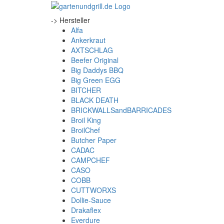
-> Hersteller
Alfa
Ankerkraut
AXTSCHLAG
Beefer Original
Big Daddys BBQ
Big Green EGG
BITCHER
BLACK DEATH
BRICKWALLSandBARRICADES
Broil King
BroilChef
Butcher Paper
CADAC
CAMPCHEF
CASO
COBB
CUTTWORXS
Dollie-Sauce
Drakaflex
Everdure