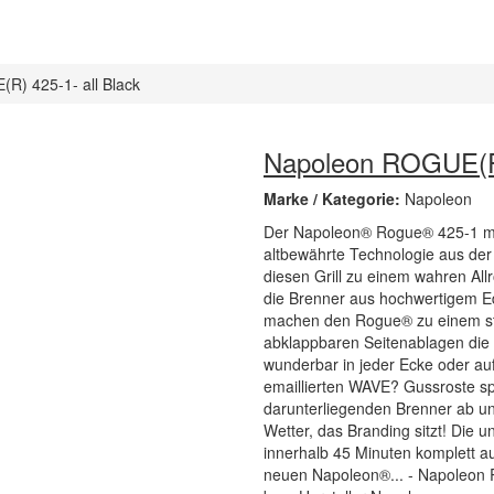
R) 425-1- all Black
Napoleon ROGUE(R)
Marke / Kategorie:
Napoleon
Der Napoleon® Rogue® 425-1 mac
altbewährte Technologie aus de
diesen Grill zu einem wahren Al
die Brenner aus hochwertigem Ede
machen den Rogue® zu einem star
abklappbaren Seitenablagen die 
wunderbar in jeder Ecke oder auf
emaillierten WAVE? Gussroste spe
darunterliegenden Brenner ab und
Wetter, das Branding sitzt! Die 
innerhalb 45 Minuten komplett au
neuen Napoleon®... - Napoleon R