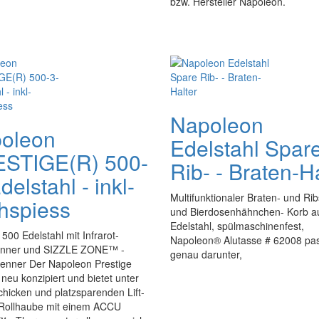
bzw. Hersteller Napoleon.
Napoleon
oleon
Edelstahl Spar
STIGE(R) 500-
Rib- - Braten-H
delstahl - inkl-
Multifunktionaler Braten- und Rib
hspiess
und Bierdosenhähnchen- Korb a
Edelstahl, spülmaschinenfest,
 500 Edelstahl mit Infrarot-
Napoleon® Alutasse # 62008 pa
nner und SIZZLE ZONE™ -
genau darunter,
renner Der Napoleon Prestige
 neu konzipiert und bietet unter
chicken und platzsparenden Lift-
ollhaube mit einem ACCU