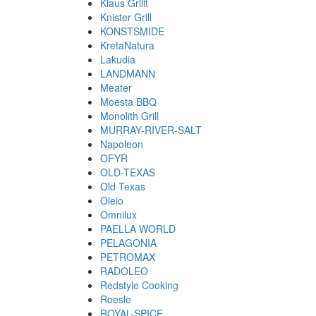
Klaus Grillt
Knister Grill
KONSTSMIDE
KretaNatura
Lakudia
LANDMANN
Meater
Moesta BBQ
Monolith Grill
MURRAY-RIVER-SALT
Napoleon
OFYR
OLD-TEXAS
Old Texas
Oleio
Omnilux
PAELLA WORLD
PELAGONIA
PETROMAX
RADOLEO
Redstyle Cooking
Roesle
ROYAL-SPICE