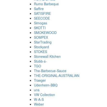
Rumo Barbeque
Saffire
SATISFIRE
SEECODE
Simogas
SKOTTI
SMOKEWOOD
SOMPEX
StarTrading
Stockyard
STOKES
Stonewall Kitchen
Stubb-s-
TGO
The-Barbecue-Sauce
THE-ORIGINAL-AUSTRALIAN
Traeger
Udenheim-BBQ
uns
VW Collection
W-A-S
Weber