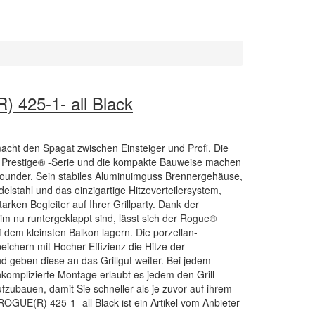
 425-1- all Black
ht den Spagat zwischen Einsteiger und Profi. Die
r Prestige® -Serie und die kompakte Bauweise machen
lrounder. Sein stabiles Aluminuimguss Brennergehäuse,
lstahl und das einzigartige Hitzeverteilersystem,
ken Begleiter auf Ihrer Grillparty. Dank der
im nu runtergeklappt sind, lässt sich der Rogue®
 dem kleinsten Balkon lagern. Die porzellan-
ichern mit Hocher Effizienz die Hitze der
 geben diese an das Grillgut weiter. Bei jedem
unkomplizierte Montage erlaubt es jedem den Grill
fzubauen, damit Sie schneller als je zuvor auf ihrem
OGUE(R) 425-1- all Black ist ein Artikel vom Anbieter