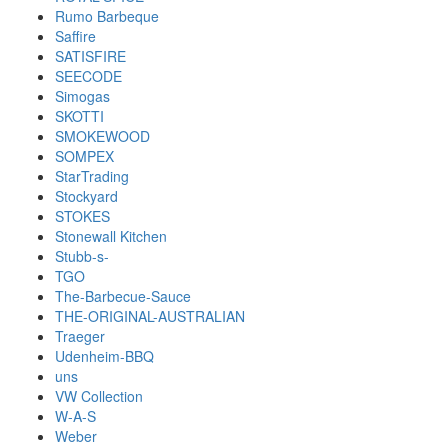
Rumo Barbeque
Saffire
SATISFIRE
SEECODE
Simogas
SKOTTI
SMOKEWOOD
SOMPEX
StarTrading
Stockyard
STOKES
Stonewall Kitchen
Stubb-s-
TGO
The-Barbecue-Sauce
THE-ORIGINAL-AUSTRALIAN
Traeger
Udenheim-BBQ
uns
VW Collection
W-A-S
Weber