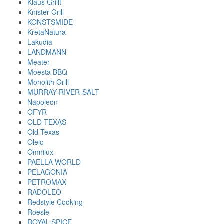
Klaus Grillt
Knister Grill
KONSTSMIDE
KretaNatura
Lakudia
LANDMANN
Meater
Moesta BBQ
Monolith Grill
MURRAY-RIVER-SALT
Napoleon
OFYR
OLD-TEXAS
Old Texas
Oleio
Omnilux
PAELLA WORLD
PELAGONIA
PETROMAX
RADOLEO
Redstyle Cooking
Roesle
ROYAL-SPICE