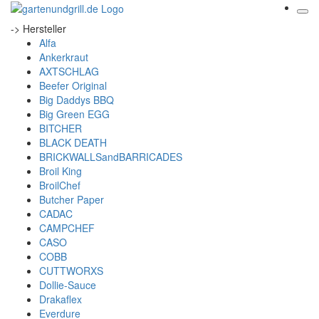
-> Hersteller
Alfa
Ankerkraut
AXTSCHLAG
Beefer Original
Big Daddys BBQ
Big Green EGG
BITCHER
BLACK DEATH
BRICKWALLSandBARRICADES
Broil King
BroilChef
Butcher Paper
CADAC
CAMPCHEF
CASO
COBB
CUTTWORXS
Dollie-Sauce
Drakaflex
Everdure