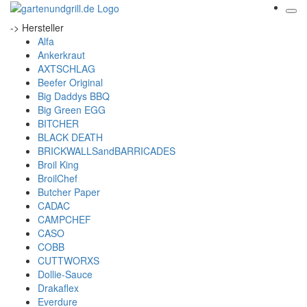
-> Hersteller
Alfa
Ankerkraut
AXTSCHLAG
Beefer Original
Big Daddys BBQ
Big Green EGG
BITCHER
BLACK DEATH
BRICKWALLSandBARRICADES
Broil King
BroilChef
Butcher Paper
CADAC
CAMPCHEF
CASO
COBB
CUTTWORXS
Dollie-Sauce
Drakaflex
Everdure