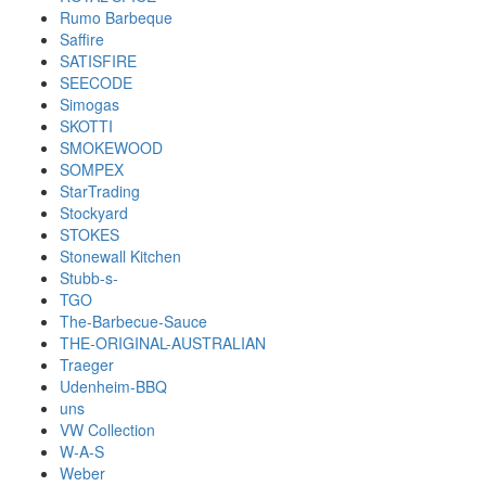
Rumo Barbeque
Saffire
SATISFIRE
SEECODE
Simogas
SKOTTI
SMOKEWOOD
SOMPEX
StarTrading
Stockyard
STOKES
Stonewall Kitchen
Stubb-s-
TGO
The-Barbecue-Sauce
THE-ORIGINAL-AUSTRALIAN
Traeger
Udenheim-BBQ
uns
VW Collection
W-A-S
Weber