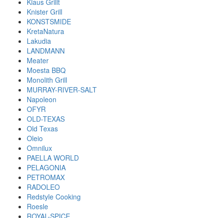
Klaus Grillt
Knister Grill
KONSTSMIDE
KretaNatura
Lakudia
LANDMANN
Meater
Moesta BBQ
Monolith Grill
MURRAY-RIVER-SALT
Napoleon
OFYR
OLD-TEXAS
Old Texas
Oleio
Omnilux
PAELLA WORLD
PELAGONIA
PETROMAX
RADOLEO
Redstyle Cooking
Roesle
ROYAL-SPICE