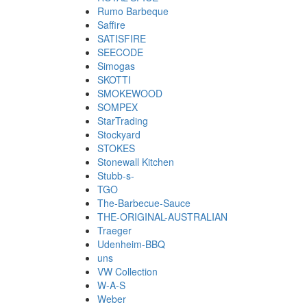
Rumo Barbeque
Saffire
SATISFIRE
SEECODE
Simogas
SKOTTI
SMOKEWOOD
SOMPEX
StarTrading
Stockyard
STOKES
Stonewall Kitchen
Stubb-s-
TGO
The-Barbecue-Sauce
THE-ORIGINAL-AUSTRALIAN
Traeger
Udenheim-BBQ
uns
VW Collection
W-A-S
Weber