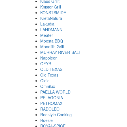
Klaus Grillt
Knister Grill
KONSTSMIDE
KretaNatura
Lakudia
LANDMANN
Meater
Moesta BBQ
Monolith Grill
MURRAY-RIVER-SALT
Napoleon
OFYR
OLD-TEXAS
Old Texas
Oleio
Omnilux
PAELLA WORLD
PELAGONIA
PETROMAX
RADOLEO
Redstyle Cooking
Roesle
ROYAL-SPICE