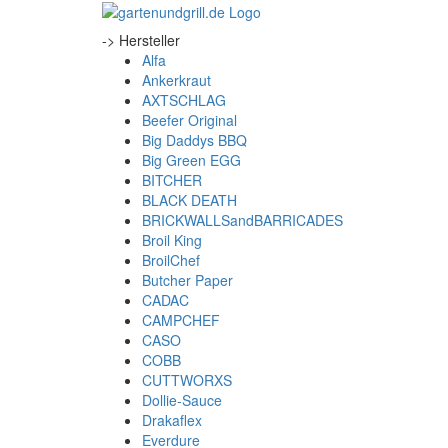
-> Hersteller
Alfa
Ankerkraut
AXTSCHLAG
Beefer Original
Big Daddys BBQ
Big Green EGG
BITCHER
BLACK DEATH
BRICKWALLSandBARRICADES
Broil King
BroilChef
Butcher Paper
CADAC
CAMPCHEF
CASO
COBB
CUTTWORXS
Dollie-Sauce
Drakaflex
Everdure