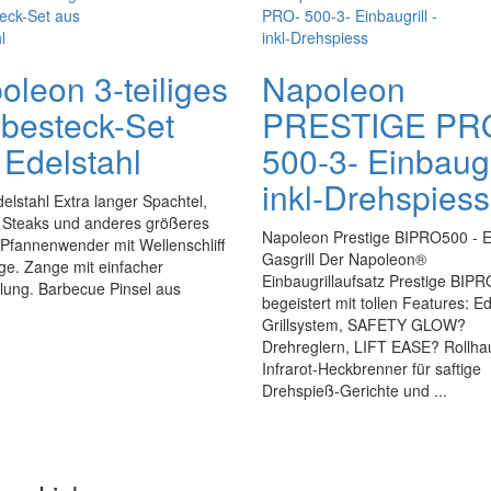
oleon 3-teiliges
Napoleon
lbesteck-Set
PRESTIGE PR
 Edelstahl
500-3- Einbaugri
inkl-Drehspiess
lstahl Extra langer Spachtel,
r Steaks und anderes größeres
Napoleon Prestige BIPRO500 - E
. Pfannenwender mit Wellenschliff
Gasgrill Der Napoleon®
ge. Zange mit einfacher
Einbaugrillaufsatz Prestige BIP
lung. Barbecue Pinsel aus
begeistert mit tollen Features: Ed
Grillsystem, SAFETY GLOW?
Drehreglern, LIFT EASE? Rollha
Infrarot-Heckbrenner für saftige
Drehspieß-Gerichte und ...