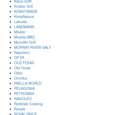
Klaus Grillt
Knister Grill
KONSTSMIDE
KretaNatura
Lakudia
LANDMANN
Meater
Moesta BBQ
Monolith Grill
MURRAY-RIVER-SALT
Napoleon
OFYR
OLD-TEXAS
Old Texas
Oleio
Omnilux
PAELLA WORLD
PELAGONIA
PETROMAX
RADOLEO
Redstyle Cooking
Roesle
ROYAL-SPICE