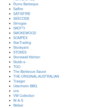
Rumo Barbeque
Saffire
SATISFIRE
SEECODE
Simogas
SKOTTI
SMOKEWOOD
SOMPEX
StarTrading
Stockyard
STOKES
Stonewall Kitchen
Stubb-s-
TGO
The-Barbecue-Sauce
THE-ORIGINAL-AUSTRALIAN
Traeger
Udenheim-BBQ
uns
VW Collection
W-A-S
Weber