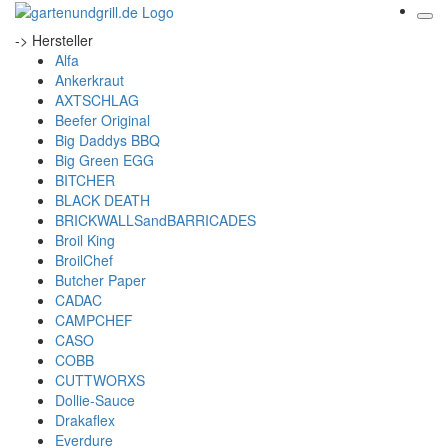
-> Hersteller
Alfa
Ankerkraut
AXTSCHLAG
Beefer Original
Big Daddys BBQ
Big Green EGG
BITCHER
BLACK DEATH
BRICKWALLSandBARRICADES
Broil King
BroilChef
Butcher Paper
CADAC
CAMPCHEF
CASO
COBB
CUTTWORXS
Dollie-Sauce
Drakaflex
Everdure