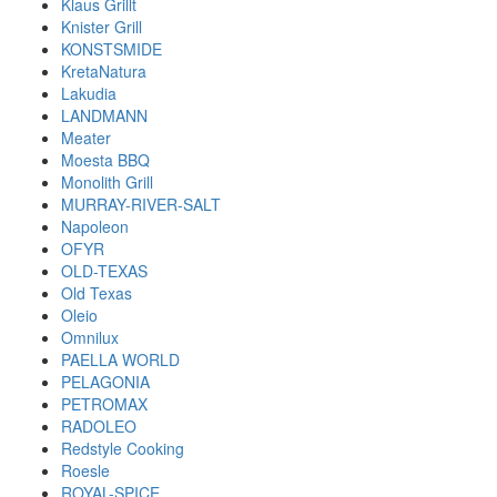
Klaus Grillt
Knister Grill
KONSTSMIDE
KretaNatura
Lakudia
LANDMANN
Meater
Moesta BBQ
Monolith Grill
MURRAY-RIVER-SALT
Napoleon
OFYR
OLD-TEXAS
Old Texas
Oleio
Omnilux
PAELLA WORLD
PELAGONIA
PETROMAX
RADOLEO
Redstyle Cooking
Roesle
ROYAL-SPICE