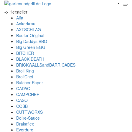
-> Hersteller
Alfa
Ankerkraut
AXTSCHLAG
Beefer Original
Big Daddys BBQ
Big Green EGG
BITCHER
BLACK DEATH
BRICKWALLSandBARRICADES
Broil King
BroilChef
Butcher Paper
CADAC
CAMPCHEF
CASO
COBB
CUTTWORXS
Dollie-Sauce
Drakaflex
Everdure