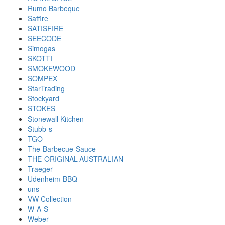
Rumo Barbeque
Saffire
SATISFIRE
SEECODE
Simogas
SKOTTI
SMOKEWOOD
SOMPEX
StarTrading
Stockyard
STOKES
Stonewall Kitchen
Stubb-s-
TGO
The-Barbecue-Sauce
THE-ORIGINAL-AUSTRALIAN
Traeger
Udenheim-BBQ
uns
VW Collection
W-A-S
Weber