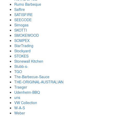
Rumo Barbeque
Saffire
SATISFIRE
SEECODE
Simogas
SKOTTI
SMOKEWOOD
SOMPEX
StarTrading
Stockyard
STOKES
Stonewall Kitchen
Stubb-s-
TGO
The-Barbecue-Sauce
THE-ORIGINAL-AUSTRALIAN
Traeger
Udenheim-BBQ
uns
VW Collection
W-A-S
Weber