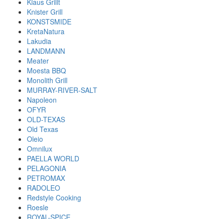
Klaus Grillt
Knister Grill
KONSTSMIDE
KretaNatura
Lakudia
LANDMANN
Meater
Moesta BBQ
Monolith Grill
MURRAY-RIVER-SALT
Napoleon
OFYR
OLD-TEXAS
Old Texas
Oleio
Omnilux
PAELLA WORLD
PELAGONIA
PETROMAX
RADOLEO
Redstyle Cooking
Roesle
ROYAL-SPICE