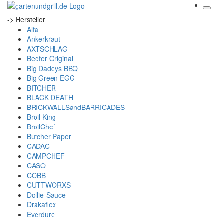
-> Hersteller
Alfa
Ankerkraut
AXTSCHLAG
Beefer Original
Big Daddys BBQ
Big Green EGG
BITCHER
BLACK DEATH
BRICKWALLSandBARRICADES
Broil King
BroilChef
Butcher Paper
CADAC
CAMPCHEF
CASO
COBB
CUTTWORXS
Dollie-Sauce
Drakaflex
Everdure