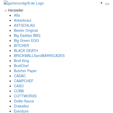
-> Hersteller
Alfa
Ankerkraut
AXTSCHLAG
Beefer Original
Big Daddys BBQ
Big Green EGG
BITCHER
BLACK DEATH
BRICKWALLSandBARRICADES
Broil King
BroilChef
Butcher Paper
CADAC
CAMPCHEF
CASO
COBB
CUTTWORXS
Dollie-Sauce
Drakaflex
Everdure