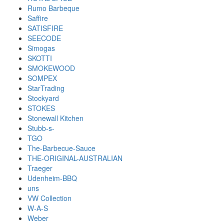
Rumo Barbeque
Saffire
SATISFIRE
SEECODE
Simogas
SKOTTI
SMOKEWOOD
SOMPEX
StarTrading
Stockyard
STOKES
Stonewall Kitchen
Stubb-s-
TGO
The-Barbecue-Sauce
THE-ORIGINAL-AUSTRALIAN
Traeger
Udenheim-BBQ
uns
VW Collection
W-A-S
Weber