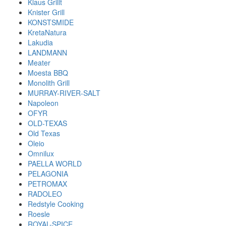
Klaus Grillt
Knister Grill
KONSTSMIDE
KretaNatura
Lakudia
LANDMANN
Meater
Moesta BBQ
Monolith Grill
MURRAY-RIVER-SALT
Napoleon
OFYR
OLD-TEXAS
Old Texas
Oleio
Omnilux
PAELLA WORLD
PELAGONIA
PETROMAX
RADOLEO
Redstyle Cooking
Roesle
ROYAL-SPICE