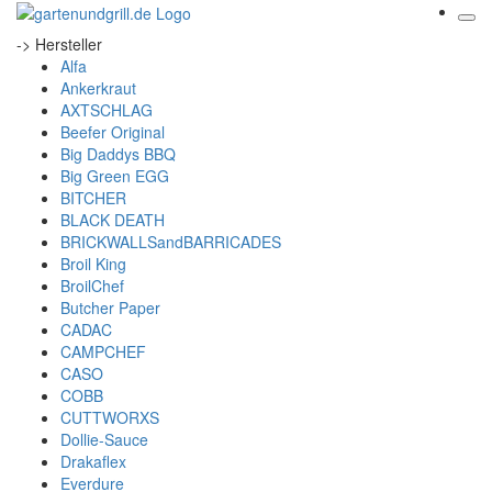
-> Hersteller
Alfa
Ankerkraut
AXTSCHLAG
Beefer Original
Big Daddys BBQ
Big Green EGG
BITCHER
BLACK DEATH
BRICKWALLSandBARRICADES
Broil King
BroilChef
Butcher Paper
CADAC
CAMPCHEF
CASO
COBB
CUTTWORXS
Dollie-Sauce
Drakaflex
Everdure