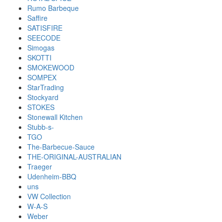
Rumo Barbeque
Saffire
SATISFIRE
SEECODE
Simogas
SKOTTI
SMOKEWOOD
SOMPEX
StarTrading
Stockyard
STOKES
Stonewall Kitchen
Stubb-s-
TGO
The-Barbecue-Sauce
THE-ORIGINAL-AUSTRALIAN
Traeger
Udenheim-BBQ
uns
VW Collection
W-A-S
Weber