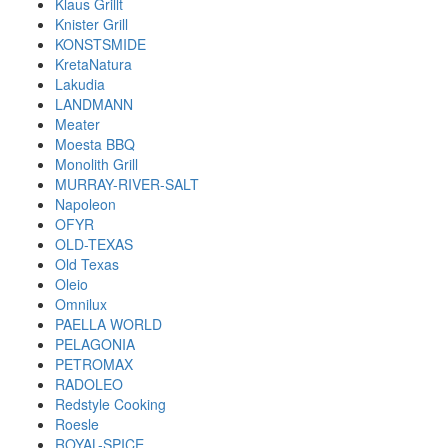
Klaus Grillt
Knister Grill
KONSTSMIDE
KretaNatura
Lakudia
LANDMANN
Meater
Moesta BBQ
Monolith Grill
MURRAY-RIVER-SALT
Napoleon
OFYR
OLD-TEXAS
Old Texas
Oleio
Omnilux
PAELLA WORLD
PELAGONIA
PETROMAX
RADOLEO
Redstyle Cooking
Roesle
ROYAL-SPICE