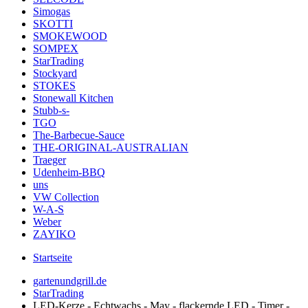
Simogas
SKOTTI
SMOKEWOOD
SOMPEX
StarTrading
Stockyard
STOKES
Stonewall Kitchen
Stubb-s-
TGO
The-Barbecue-Sauce
THE-ORIGINAL-AUSTRALIAN
Traeger
Udenheim-BBQ
uns
VW Collection
W-A-S
Weber
ZAYIKO
Startseite
gartenundgrill.de
StarTrading
LED-Kerze - Echtwachs - May - flackernde LED - Timer -