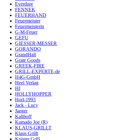
Everdure
FENNEK
FEUERHAND
Feuermeister
Feuermeisterin
G-M-Feuer
GEFU
GIESSER-MESSER
GORANDO
GrandHall
Grate Goods
GREEK-FIRE
GRILL-EXPERTE-de
H4G-GmbH
Heel Verlag
HI
HOLLYHOPPER
Horl-1993
Jack - Lucy
Jaeger
Kalthoff
Kamado Joe (R)
KLAUS-GRILLT
Klaus Grillt
Knister Grill