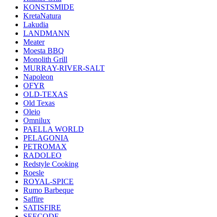
KONSTSMIDE
KretaNatura
Lakudia
LANDMANN
Meater
Moesta BBQ
Monolith Grill
MURRAY-RIVER-SALT
Napoleon
OFYR
OLD-TEXAS
Old Texas
Oleio
Omnilux
PAELLA WORLD
PELAGONIA
PETROMAX
RADOLEO
Redstyle Cooking
Roesle
ROYAL-SPICE
Rumo Barbeque
Saffire
SATISFIRE
SEECODE