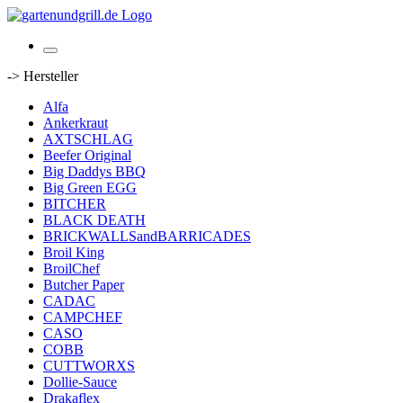
-> Hersteller
Alfa
Ankerkraut
AXTSCHLAG
Beefer Original
Big Daddys BBQ
Big Green EGG
BITCHER
BLACK DEATH
BRICKWALLSandBARRICADES
Broil King
BroilChef
Butcher Paper
CADAC
CAMPCHEF
CASO
COBB
CUTTWORXS
Dollie-Sauce
Drakaflex