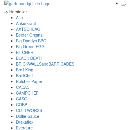
-> Hersteller
Alfa
Ankerkraut
AXTSCHLAG
Beefer Original
Big Daddys BBQ
Big Green EGG
BITCHER
BLACK DEATH
BRICKWALLSandBARRICADES
Broil King
BroilChef
Butcher Paper
CADAC
CAMPCHEF
CASO
COBB
CUTTWORXS
Dollie-Sauce
Drakaflex
Everdure