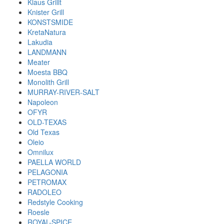
Klaus Grillt
Knister Grill
KONSTSMIDE
KretaNatura
Lakudia
LANDMANN
Meater
Moesta BBQ
Monolith Grill
MURRAY-RIVER-SALT
Napoleon
OFYR
OLD-TEXAS
Old Texas
Oleio
Omnilux
PAELLA WORLD
PELAGONIA
PETROMAX
RADOLEO
Redstyle Cooking
Roesle
ROYAL-SPICE