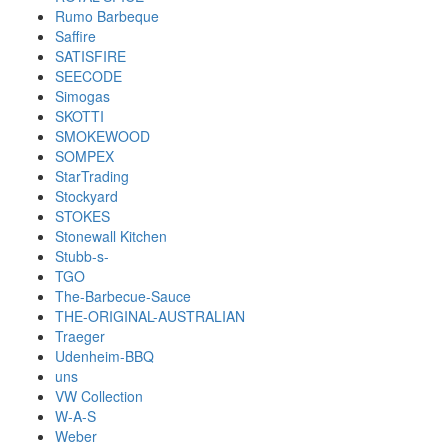
Rumo Barbeque
Saffire
SATISFIRE
SEECODE
Simogas
SKOTTI
SMOKEWOOD
SOMPEX
StarTrading
Stockyard
STOKES
Stonewall Kitchen
Stubb-s-
TGO
The-Barbecue-Sauce
THE-ORIGINAL-AUSTRALIAN
Traeger
Udenheim-BBQ
uns
VW Collection
W-A-S
Weber