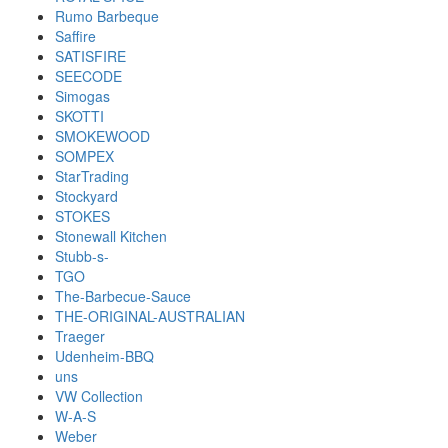
Rumo Barbeque
Saffire
SATISFIRE
SEECODE
Simogas
SKOTTI
SMOKEWOOD
SOMPEX
StarTrading
Stockyard
STOKES
Stonewall Kitchen
Stubb-s-
TGO
The-Barbecue-Sauce
THE-ORIGINAL-AUSTRALIAN
Traeger
Udenheim-BBQ
uns
VW Collection
W-A-S
Weber