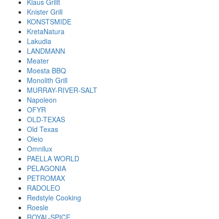
Klaus Grillt
Knister Grill
KONSTSMIDE
KretaNatura
Lakudia
LANDMANN
Meater
Moesta BBQ
Monolith Grill
MURRAY-RIVER-SALT
Napoleon
OFYR
OLD-TEXAS
Old Texas
Oleio
Omnilux
PAELLA WORLD
PELAGONIA
PETROMAX
RADOLEO
Redstyle Cooking
Roesle
ROYAL-SPICE