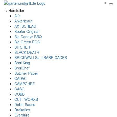
-> Hersteller
Alfa
Ankerkraut
AXTSCHLAG
Beefer Original
Big Daddys BBQ
Big Green EGG
BITCHER
BLACK DEATH
BRICKWALLSandBARRICADES
Broil King
BroilChef
Butcher Paper
CADAC
CAMPCHEF
CASO
COBB
CUTTWORXS
Dollie-Sauce
Drakaflex
Everdure