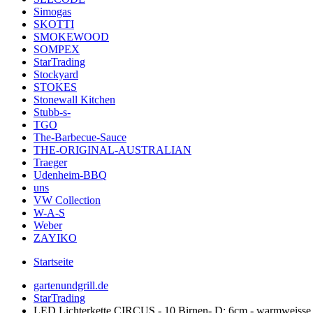
Simogas
SKOTTI
SMOKEWOOD
SOMPEX
StarTrading
Stockyard
STOKES
Stonewall Kitchen
Stubb-s-
TGO
The-Barbecue-Sauce
THE-ORIGINAL-AUSTRALIAN
Traeger
Udenheim-BBQ
uns
VW Collection
W-A-S
Weber
ZAYIKO
Startseite
gartenundgrill.de
StarTrading
LED Lichterkette CIRCUS - 10 Birnen- D: 6cm - warmweisse F