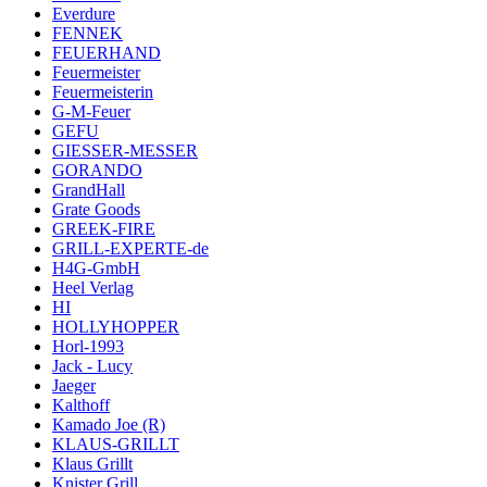
Everdure
FENNEK
FEUERHAND
Feuermeister
Feuermeisterin
G-M-Feuer
GEFU
GIESSER-MESSER
GORANDO
GrandHall
Grate Goods
GREEK-FIRE
GRILL-EXPERTE-de
H4G-GmbH
Heel Verlag
HI
HOLLYHOPPER
Horl-1993
Jack - Lucy
Jaeger
Kalthoff
Kamado Joe (R)
KLAUS-GRILLT
Klaus Grillt
Knister Grill