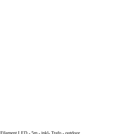
ilament LED - 5m - inkl- Trafo - outdoor