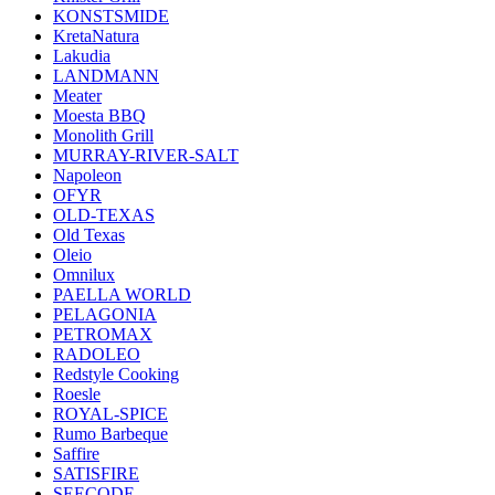
KONSTSMIDE
KretaNatura
Lakudia
LANDMANN
Meater
Moesta BBQ
Monolith Grill
MURRAY-RIVER-SALT
Napoleon
OFYR
OLD-TEXAS
Old Texas
Oleio
Omnilux
PAELLA WORLD
PELAGONIA
PETROMAX
RADOLEO
Redstyle Cooking
Roesle
ROYAL-SPICE
Rumo Barbeque
Saffire
SATISFIRE
SEECODE