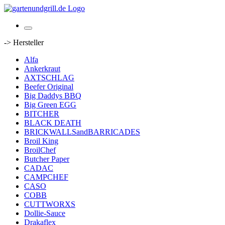
-> Hersteller
Alfa
Ankerkraut
AXTSCHLAG
Beefer Original
Big Daddys BBQ
Big Green EGG
BITCHER
BLACK DEATH
BRICKWALLSandBARRICADES
Broil King
BroilChef
Butcher Paper
CADAC
CAMPCHEF
CASO
COBB
CUTTWORXS
Dollie-Sauce
Drakaflex