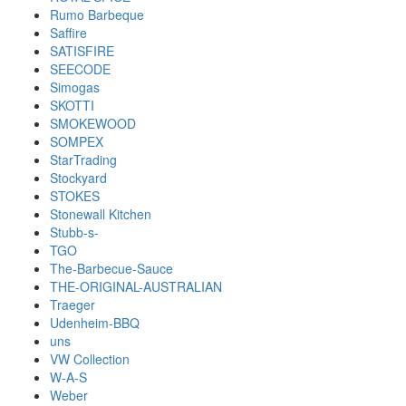
Rumo Barbeque
Saffire
SATISFIRE
SEECODE
Simogas
SKOTTI
SMOKEWOOD
SOMPEX
StarTrading
Stockyard
STOKES
Stonewall Kitchen
Stubb-s-
TGO
The-Barbecue-Sauce
THE-ORIGINAL-AUSTRALIAN
Traeger
Udenheim-BBQ
uns
VW Collection
W-A-S
Weber