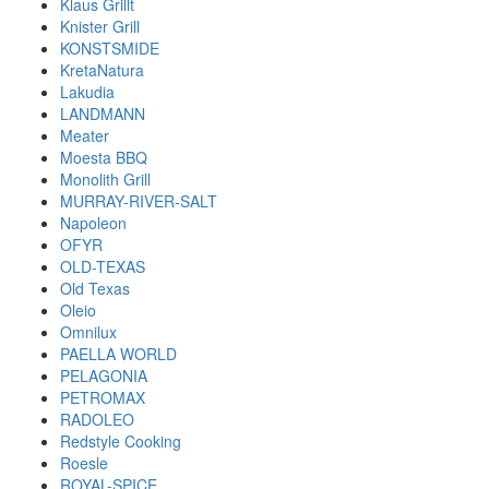
Klaus Grillt
Knister Grill
KONSTSMIDE
KretaNatura
Lakudia
LANDMANN
Meater
Moesta BBQ
Monolith Grill
MURRAY-RIVER-SALT
Napoleon
OFYR
OLD-TEXAS
Old Texas
Oleio
Omnilux
PAELLA WORLD
PELAGONIA
PETROMAX
RADOLEO
Redstyle Cooking
Roesle
ROYAL-SPICE