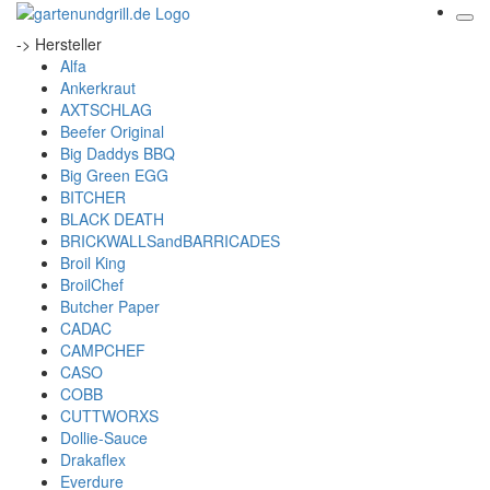
-> Hersteller
Alfa
Ankerkraut
AXTSCHLAG
Beefer Original
Big Daddys BBQ
Big Green EGG
BITCHER
BLACK DEATH
BRICKWALLSandBARRICADES
Broil King
BroilChef
Butcher Paper
CADAC
CAMPCHEF
CASO
COBB
CUTTWORXS
Dollie-Sauce
Drakaflex
Everdure