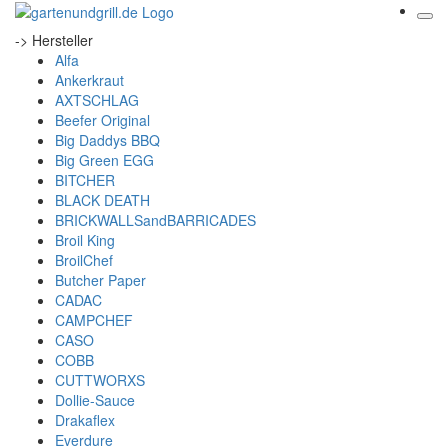
-> Hersteller
Alfa
Ankerkraut
AXTSCHLAG
Beefer Original
Big Daddys BBQ
Big Green EGG
BITCHER
BLACK DEATH
BRICKWALLSandBARRICADES
Broil King
BroilChef
Butcher Paper
CADAC
CAMPCHEF
CASO
COBB
CUTTWORXS
Dollie-Sauce
Drakaflex
Everdure