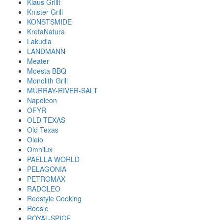
Klaus Grillt
Knister Grill
KONSTSMIDE
KretaNatura
Lakudia
LANDMANN
Meater
Moesta BBQ
Monolith Grill
MURRAY-RIVER-SALT
Napoleon
OFYR
OLD-TEXAS
Old Texas
Oleio
Omnilux
PAELLA WORLD
PELAGONIA
PETROMAX
RADOLEO
Redstyle Cooking
Roesle
ROYAL-SPICE