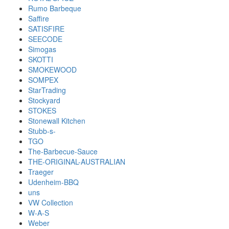
Rumo Barbeque
Saffire
SATISFIRE
SEECODE
Simogas
SKOTTI
SMOKEWOOD
SOMPEX
StarTrading
Stockyard
STOKES
Stonewall Kitchen
Stubb-s-
TGO
The-Barbecue-Sauce
THE-ORIGINAL-AUSTRALIAN
Traeger
Udenheim-BBQ
uns
VW Collection
W-A-S
Weber