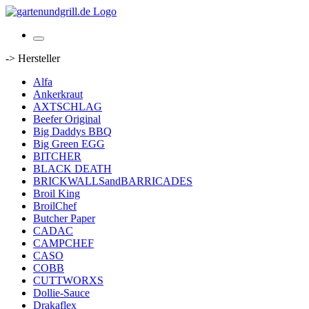
-> Hersteller
Alfa
Ankerkraut
AXTSCHLAG
Beefer Original
Big Daddys BBQ
Big Green EGG
BITCHER
BLACK DEATH
BRICKWALLSandBARRICADES
Broil King
BroilChef
Butcher Paper
CADAC
CAMPCHEF
CASO
COBB
CUTTWORXS
Dollie-Sauce
Drakaflex