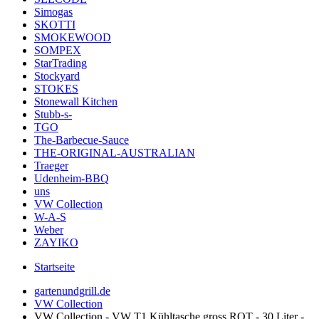
Simogas
SKOTTI
SMOKEWOOD
SOMPEX
StarTrading
Stockyard
STOKES
Stonewall Kitchen
Stubb-s-
TGO
The-Barbecue-Sauce
THE-ORIGINAL-AUSTRALIAN
Traeger
Udenheim-BBQ
uns
VW Collection
W-A-S
Weber
ZAYIKO
Startseite
gartenundgrill.de
VW Collection
VW Collection - VW T1 Kühltasche gross ROT - 30 Liter -