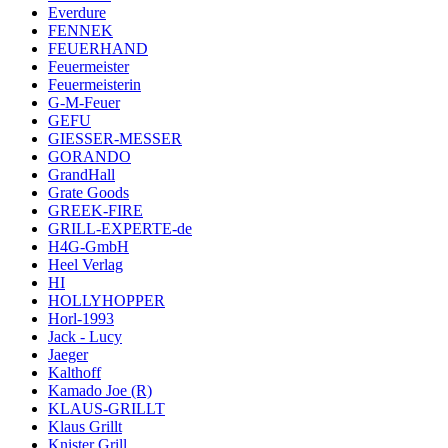
Everdure
FENNEK
FEUERHAND
Feuermeister
Feuermeisterin
G-M-Feuer
GEFU
GIESSER-MESSER
GORANDO
GrandHall
Grate Goods
GREEK-FIRE
GRILL-EXPERTE-de
H4G-GmbH
Heel Verlag
HI
HOLLYHOPPER
Horl-1993
Jack - Lucy
Jaeger
Kalthoff
Kamado Joe (R)
KLAUS-GRILLT
Klaus Grillt
Knister Grill