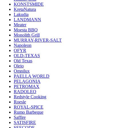
KONSTSMIDE
KretaNatura
Lakudia
LANDMANN
Meater
Moesta BBQ
Monolith Grill
MURRAY-RIVER-SALT
Napoleon
OFYR
OLD-TEXAS
Old Texas
Oleio
Omnilux
PAELLA WORLD
PELAGONIA
PETROMAX
RADOLEO
Redstyle Cooking
Roesle
ROYAL-SPICE
Rumo Barbeque
Saffire
SATISFIRE
SEECODE