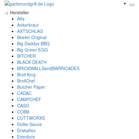
-> Hersteller
Alfa
Ankerkraut
AXTSCHLAG
Beefer Original
Big Daddys BBQ
Big Green EGG
BITCHER
BLACK DEATH
BRICKWALLSandBARRICADES
Broil King
BroilChef
Butcher Paper
CADAC
CAMPCHEF
CASO
COBB
CUTTWORXS
Dollie-Sauce
Drakaflex
Everdure