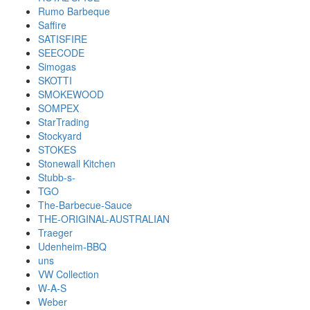
Rumo Barbeque
Saffire
SATISFIRE
SEECODE
Simogas
SKOTTI
SMOKEWOOD
SOMPEX
StarTrading
Stockyard
STOKES
Stonewall Kitchen
Stubb-s-
TGO
The-Barbecue-Sauce
THE-ORIGINAL-AUSTRALIAN
Traeger
Udenheim-BBQ
uns
VW Collection
W-A-S
Weber