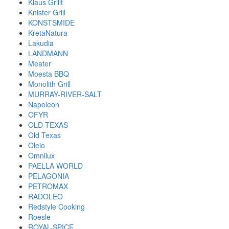
Klaus Grillt
Knister Grill
KONSTSMIDE
KretaNatura
Lakudia
LANDMANN
Meater
Moesta BBQ
Monolith Grill
MURRAY-RIVER-SALT
Napoleon
OFYR
OLD-TEXAS
Old Texas
Oleio
Omnilux
PAELLA WORLD
PELAGONIA
PETROMAX
RADOLEO
Redstyle Cooking
Roesle
ROYAL-SPICE