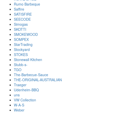
Rumo Barbeque
Saffire
SATISFIRE
SEECODE
Simogas
SKOTTI
SMOKEWOOD
SOMPEX
StarTrading
Stockyard
STOKES
Stonewall Kitchen
Stubb-s-
TGO
The-Barbecue-Sauce
THE-ORIGINAL-AUSTRALIAN
Traeger
Udenheim-BBQ
uns
VW Collection
W-A-S
Weber