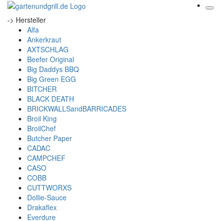
-> Hersteller
Alfa
Ankerkraut
AXTSCHLAG
Beefer Original
Big Daddys BBQ
Big Green EGG
BITCHER
BLACK DEATH
BRICKWALLSandBARRICADES
Broil King
BroilChef
Butcher Paper
CADAC
CAMPCHEF
CASO
COBB
CUTTWORXS
Dollie-Sauce
Drakaflex
Everdure