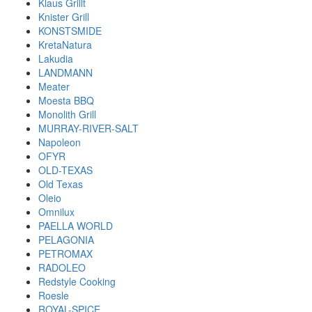
Klaus Grillt
Knister Grill
KONSTSMIDE
KretaNatura
Lakudia
LANDMANN
Meater
Moesta BBQ
Monolith Grill
MURRAY-RIVER-SALT
Napoleon
OFYR
OLD-TEXAS
Old Texas
Oleio
Omnilux
PAELLA WORLD
PELAGONIA
PETROMAX
RADOLEO
Redstyle Cooking
Roesle
ROYAL-SPICE