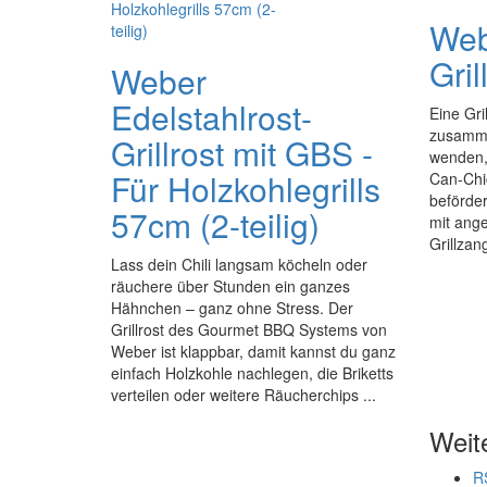
Web
Gril
Weber
Edelstahlrost-
Eine Gr
zusamme
Grillrost mit GBS -
wenden,
Für Holzkohlegrills
Can-Chic
beförde
57cm (2-teilig)
mit ang
Grillzan
Lass dein Chili langsam köcheln oder
räuchere über Stunden ein ganzes
Hähnchen – ganz ohne Stress. Der
Grillrost des Gourmet BBQ Systems von
Weber ist klappbar, damit kannst du ganz
einfach Holzkohle nachlegen, die Briketts
verteilen oder weitere Räucherchips ...
Weit
R