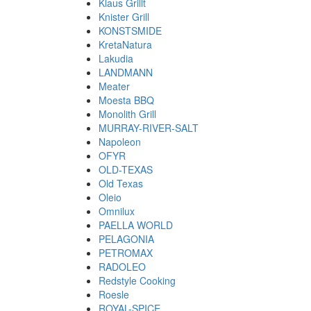
Klaus Grillt
Knister Grill
KONSTSMIDE
KretaNatura
Lakudia
LANDMANN
Meater
Moesta BBQ
Monolith Grill
MURRAY-RIVER-SALT
Napoleon
OFYR
OLD-TEXAS
Old Texas
Oleio
Omnilux
PAELLA WORLD
PELAGONIA
PETROMAX
RADOLEO
Redstyle Cooking
Roesle
ROYAL-SPICE