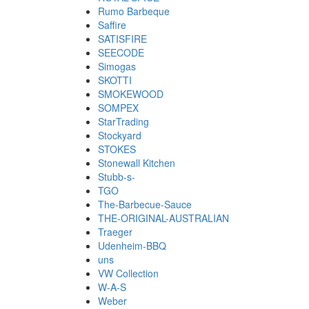
Rumo Barbeque
Saffire
SATISFIRE
SEECODE
Simogas
SKOTTI
SMOKEWOOD
SOMPEX
StarTrading
Stockyard
STOKES
Stonewall Kitchen
Stubb-s-
TGO
The-Barbecue-Sauce
THE-ORIGINAL-AUSTRALIAN
Traeger
Udenheim-BBQ
uns
VW Collection
W-A-S
Weber