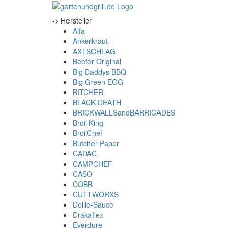
-> Hersteller
Alfa
Ankerkraut
AXTSCHLAG
Beefer Original
Big Daddys BBQ
Big Green EGG
BITCHER
BLACK DEATH
BRICKWALLSandBARRICADES
Broil King
BroilChef
Butcher Paper
CADAC
CAMPCHEF
CASO
COBB
CUTTWORXS
Dollie-Sauce
Drakaflex
Everdure