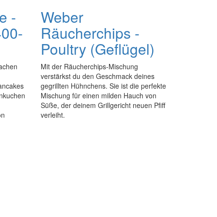
e -
Weber
400-
Räucherchips -
Poultry (Geflügel)
wachen
Mit der Räucherchips-Mischung
n
verstärkst du den Geschmack deines
Pancakes
gegrillten Hühnchens. Sie ist die perfekte
enkuchen
Mischung für einen milden Hauch von
Süße, der deinem Grillgericht neuen Pfiff
on
verleiht.