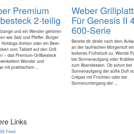
er Premium
Weber Grillplatt
lbesteck 2-teilig
Für Genesis II 
600-Serie
illzange und ein Wender gehören
n wie Salz und Pfeffer. Burger
Bereite dir direkt nach dem Auf
 Hotdogs drehen oder ein Beer-
an der taufrischen Morgenluft ei
ken vom Tablett auf den Grill
leckeres Frühstück zu. Wende 
rn – das Premium-Grillbesteck
bei Sonnenaufgang oder Krabb
ewinkeltem Wender und
zum Abendessen. Ob schon bei
ge mit praktischem ...
Sonnenaufgang der süße Duft v
Crêpes mit Früchten oder bei
Sonnenuntergang der ...
ere Links
SS Feed