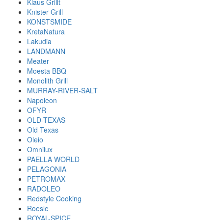
Klaus Grillt
Knister Grill
KONSTSMIDE
KretaNatura
Lakudia
LANDMANN
Meater
Moesta BBQ
Monolith Grill
MURRAY-RIVER-SALT
Napoleon
OFYR
OLD-TEXAS
Old Texas
Oleio
Omnilux
PAELLA WORLD
PELAGONIA
PETROMAX
RADOLEO
Redstyle Cooking
Roesle
ROYAL-SPICE