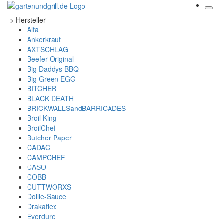
-> Hersteller
Alfa
Ankerkraut
AXTSCHLAG
Beefer Original
Big Daddys BBQ
Big Green EGG
BITCHER
BLACK DEATH
BRICKWALLSandBARRICADES
Broil King
BroilChef
Butcher Paper
CADAC
CAMPCHEF
CASO
COBB
CUTTWORXS
Dollie-Sauce
Drakaflex
Everdure