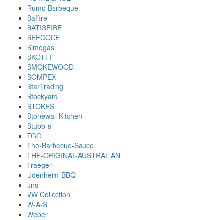
Rumo Barbeque
Saffire
SATISFIRE
SEECODE
Simogas
SKOTTI
SMOKEWOOD
SOMPEX
StarTrading
Stockyard
STOKES
Stonewall Kitchen
Stubb-s-
TGO
The-Barbecue-Sauce
THE-ORIGINAL-AUSTRALIAN
Traeger
Udenheim-BBQ
uns
VW Collection
W-A-S
Weber