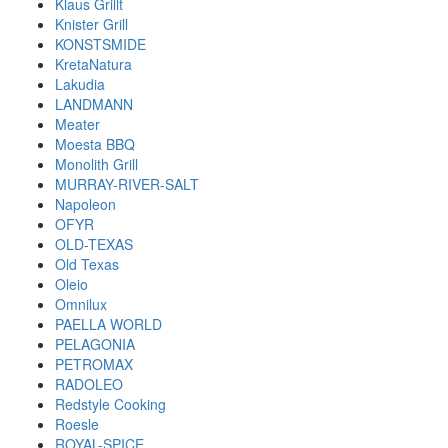
Klaus Grillt
Knister Grill
KONSTSMIDE
KretaNatura
Lakudia
LANDMANN
Meater
Moesta BBQ
Monolith Grill
MURRAY-RIVER-SALT
Napoleon
OFYR
OLD-TEXAS
Old Texas
Oleio
Omnilux
PAELLA WORLD
PELAGONIA
PETROMAX
RADOLEO
Redstyle Cooking
Roesle
ROYAL-SPICE