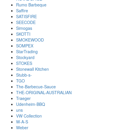
Rumo Barbeque
Saffire
SATISFIRE
SEECODE
Simogas
SKOTTI
SMOKEWOOD
SOMPEX
StarTrading
Stockyard
STOKES
Stonewall Kitchen
Stubb-s-
TGO
The-Barbecue-Sauce
THE-ORIGINAL-AUSTRALIAN
Traeger
Udenheim-BBQ
uns
VW Collection
W-A-S
Weber