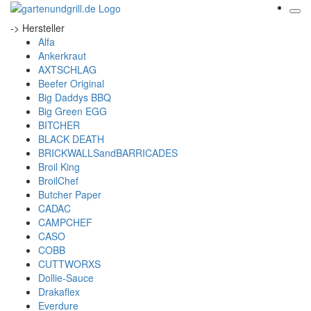
-> Hersteller
Alfa
Ankerkraut
AXTSCHLAG
Beefer Original
Big Daddys BBQ
Big Green EGG
BITCHER
BLACK DEATH
BRICKWALLSandBARRICADES
Broil King
BroilChef
Butcher Paper
CADAC
CAMPCHEF
CASO
COBB
CUTTWORXS
Dollie-Sauce
Drakaflex
Everdure