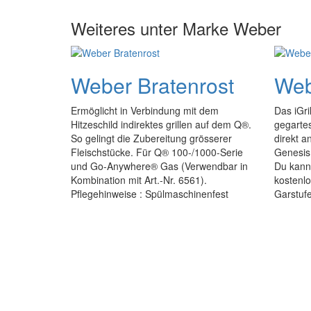
Weiteres unter Marke Weber
Weber Bratenrost
Webe
Ermöglicht in Verbindung mit dem
Das iGri
Hitzeschild indirektes grillen auf dem Q®.
gegartes
So gelingt die Zubereitung grösserer
direkt a
Fleischstücke. Für Q® 100-/1000-Serie
Genesis 
und Go-Anywhere® Gas (Verwendbar in
Du kann
Kombination mit Art.-Nr. 6561).
kostenl
Pflegehinweise : Spülmaschinenfest
Garstufe 