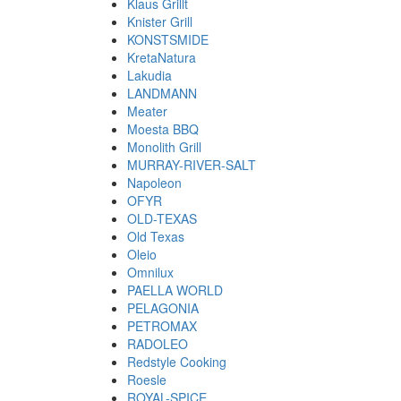
Klaus Grillt
Knister Grill
KONSTSMIDE
KretaNatura
Lakudia
LANDMANN
Meater
Moesta BBQ
Monolith Grill
MURRAY-RIVER-SALT
Napoleon
OFYR
OLD-TEXAS
Old Texas
Oleio
Omnilux
PAELLA WORLD
PELAGONIA
PETROMAX
RADOLEO
Redstyle Cooking
Roesle
ROYAL-SPICE