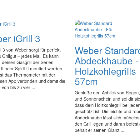
r iGrill 3
Weber Standar
ll 3 von Weber sorgt für perfekt
 Grillgut – jedes Mal. Es kann
Abdeckhaube -
n deinen Gasgrill der Serien
Holzkohlegrills
II oder Spirit II montiert werden.
st das Thermometer mit der
57cm
osen App verbinden und damit die
von bis zu vier ...
Genieße den Anblick von Regen
und Sonnenschein und sei dir sic
dass dein Holzkohlegrill bei jed
geschützt ist. Die leichte und rob
Abdeckhaube lässt sich mühelos
den Grill legen und daran befest
behält er seinen Glanz ...