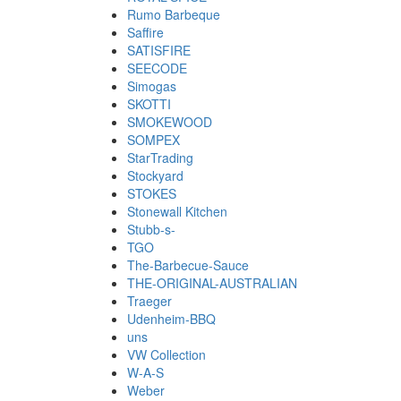
Rumo Barbeque
Saffire
SATISFIRE
SEECODE
Simogas
SKOTTI
SMOKEWOOD
SOMPEX
StarTrading
Stockyard
STOKES
Stonewall Kitchen
Stubb-s-
TGO
The-Barbecue-Sauce
THE-ORIGINAL-AUSTRALIAN
Traeger
Udenheim-BBQ
uns
VW Collection
W-A-S
Weber