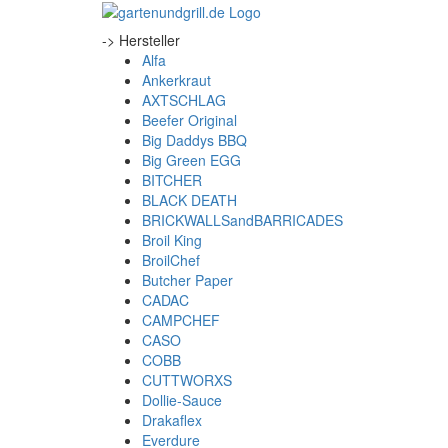
-> Hersteller
Alfa
Ankerkraut
AXTSCHLAG
Beefer Original
Big Daddys BBQ
Big Green EGG
BITCHER
BLACK DEATH
BRICKWALLSandBARRICADES
Broil King
BroilChef
Butcher Paper
CADAC
CAMPCHEF
CASO
COBB
CUTTWORXS
Dollie-Sauce
Drakaflex
Everdure