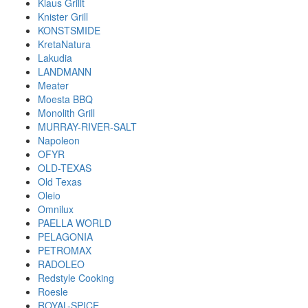
Klaus Grillt
Knister Grill
KONSTSMIDE
KretaNatura
Lakudia
LANDMANN
Meater
Moesta BBQ
Monolith Grill
MURRAY-RIVER-SALT
Napoleon
OFYR
OLD-TEXAS
Old Texas
Oleio
Omnilux
PAELLA WORLD
PELAGONIA
PETROMAX
RADOLEO
Redstyle Cooking
Roesle
ROYAL-SPICE