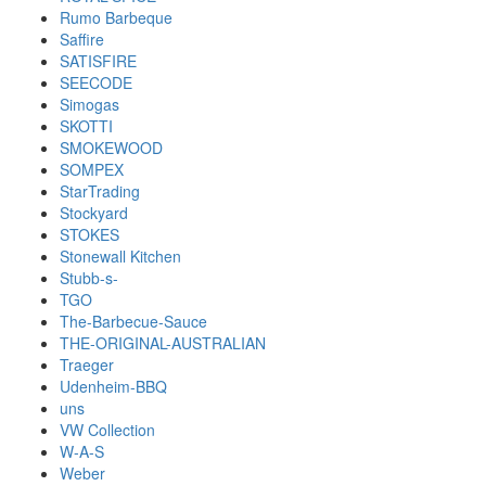
Rumo Barbeque
Saffire
SATISFIRE
SEECODE
Simogas
SKOTTI
SMOKEWOOD
SOMPEX
StarTrading
Stockyard
STOKES
Stonewall Kitchen
Stubb-s-
TGO
The-Barbecue-Sauce
THE-ORIGINAL-AUSTRALIAN
Traeger
Udenheim-BBQ
uns
VW Collection
W-A-S
Weber