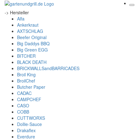
-> Hersteller
Alfa
Ankerkraut
AXTSCHLAG
Beefer Original
Big Daddys BBQ
Big Green EGG
BITCHER
BLACK DEATH
BRICKWALLSandBARRICADES
Broil King
BroilChef
Butcher Paper
CADAC
CAMPCHEF
CASO
COBB
CUTTWORXS
Dollie-Sauce
Drakaflex
Everdure